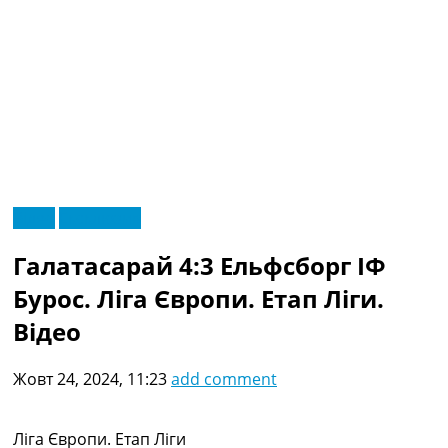
RU
Відео
Ексклюзив
UA
Головна
Меню
Галатасарай 4:3 Ельфсборг ІФ
Новини футболу
Відео
Бурос. Ліга Європи. Етап Ліги.
Новини футболу України
Відео
Футбольні трансфери
Останні коментарі
Жовт 24, 2024, 11:23
add comment
Конкурс прогнозів
Логін
Рейтінги
Ліга Європи. Етап Ліги
Правила