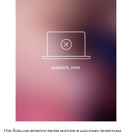
Рейтинг ФІФА
Телепрограма
RU
UA
Categories
Головна
Новини футболу
Відео
Новини футболу України
Футбольні трансфери
Останні коментарі
Конкурс прогнозів
Логін
Рейтінги
Правила
Колективний прогноз
Турніри
Чемпіонат Світу
Ще більше відеооглядів матчів в нашому телеграм