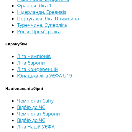
Франція. Ліга 1
Нідерланди. Ередивіз
Португалія. Ліга Примейра
Туреччина. Суперліга
Росія. Прем'єр-ліга
Єврокубки
Ліга Чемпіонів
Ліга Європи
Ліга Конференцій
Юнацька ліга УЄФА U19
Національні збірні
Чемпіонат Світу
Відбір до ЧС
Чемпіонат Європи
Відбір до ЧЄ
Ліга Націй УЄФА