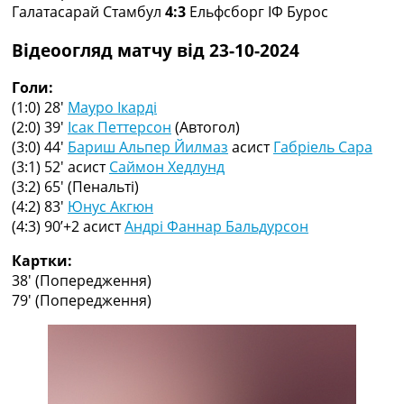
Галатасарай Стамбул
4:3
Ельфсборг ІФ Бурос
Колективний прогноз
Турніри
Відеоогляд матчу від 23-10-2024
Чемпіонат Світу
Україна. Прем’єр-Ліга
Голи:
Україна. Перша Ліга
(1:0) 28′
Мауро Ікарді
Ліга Чемпіонів
(2:0) 39′
Ісак Петтерсон
(Автогол)
Англія. Прем’єр-Ліга
(3:0) 44′
Бариш Альпер Йилмаз
асист
Габріель Сара
Іспанія. Ла Ліга
(3:1) 52′
асист
Саймон Хедлунд
Ще Турніри >>>
(3:2) 65′
(Пенальті)
Таблиці
(4:2) 83′
Юнус Акгюн
Чемпіонат Світу. Турнирні таблиці
(4:3) 90’+2
асист
Андрі Фаннар Бальдурсон
Таблиця УПЛ
Перша Ліга
Картки:
Таблиця АПЛ
38′
(Попередження)
Таблиця Ла Ліги
79′
(Попередження)
Таблиця Ліги Чемпіонів
Всі таблиці >>>
Рейтинги
Рейтинг країн УЄФА
Рейтинг клубів УЄФА