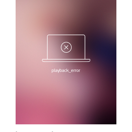
Украина. Премьер-Лига
Украина. Первая Лига
Лига Чемпионов
Англия. Премьер Лига
Испания. Ла Лига
Другие Турниры >>>
Таблицы
Таблицы групп Чемпионата Мира
Украина. Премьер-Лига
Украина. Первая Лига
Лига Чемпионов. Таблицы групп
Англия. Премьер-Лига
Испания. Ла Лига
Все таблицы >>>
Рейтинги
Рейтинг стран УЕФА
Рейтинг клубов УЕФА
Рейтинг ФИФА
ТВ программа