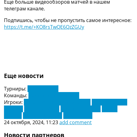
Еще больше видеообзоров матчей в нашем
телеграм канале.
Подпишись, чтобы не пропустить самое интересное:
https://t.me/+KO8rsTwQE6QzZGUy
Еще новости
Турниры:
Лига Европы
Команды:
Галатасарай Стамбул
Игроки:
Андри Фаннар Бальдурссон
Барыш Альпер
Йылмаз
Габриэль Сара
Исак Петтерссон
Мауро
Икарди
Саймон Хедлунд
Юнус Акгюн
24 октября, 2024, 11:23
add comment
Новости партнеров