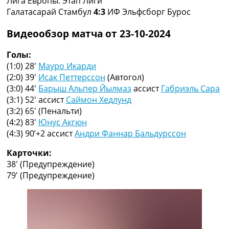
Лига Европы. Этап Лиги
Рейтинг ФИФА
Галатасарай Стамбул
4:3
ИФ Эльфсборг Бурос
ТВ программа
Видеообзор матча от 23-10-2024
RU
UA
Голы:
(1:0) 28′
Мауро Икарди
Categories
(2:0) 39′
Исак Петтерссон
(Автогол)
(3:0) 44′
Барыш Альпер Йылмаз
ассист
Габриэль Сара
Главная
(3:1) 52′
ассист
Саймон Хедлунд
Новости футбола
(3:2) 65′
(Пенальти)
Видео
(4:2) 83′
Юнус Акгюн
Трансферы
(4:3) 90’+2
ассист
Андри Фаннар Бальдурссон
Новости футбола Украины
Последние комментарии
Карточки:
Конкурс прогнозов
38′
(Предупреждение)
Логин
79′
(Предупреждение)
Рейтинги
Правила
Коллективный прогноз
Турниры
Чемпионат Мира