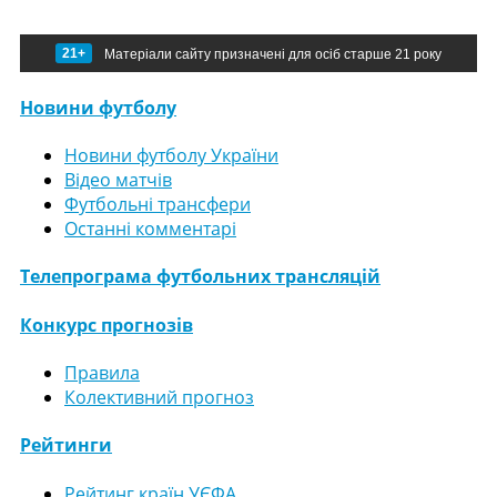
21+
Матеріали сайту призначені для осіб старше 21 року
Новини футболу
Новини футболу України
Відео матчів
Футбольні трансфери
Останні комментарі
Телепрограма футбольних трансляцій
Конкурс прогнозів
Правила
Колективний прогноз
Рейтинги
Рейтинг країн УЄФА