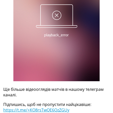
Рейтинг ФІФА
Телепрограма
RU
UA
Categories
Головна
Новини футболу
Відео
Новини футболу України
Футбольні трансфери
Останні коментарі
Конкурс прогнозів
Логін
Рейтінги
Ще більше відеооглядів матчів в нашому телеграм
Правила
каналі.
Колективний прогноз
Підпишись, щоб не пропустити найцікавіше:
Турніри
https://t.me/+KO8rsTwQE6QzZGUy
Чемпіонат Світу