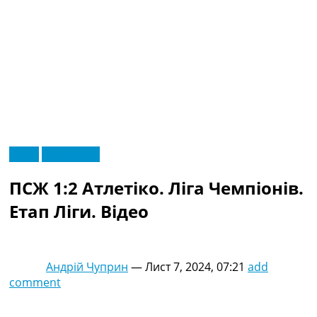
RU
Відео
Ексклюзив
UA
Головна
Меню
ПСЖ 1:2 Атлетіко. Ліга Чемпіонів.
Новини футболу
Відео
Етап Ліги. Відео
Новини футболу України
Футбольні трансфери
Останні коментарі
Андрій Чуприн
—
Лист 7, 2024, 07:21
add
Конкурс прогнозів
comment
Логін
Рейтінги
Правила