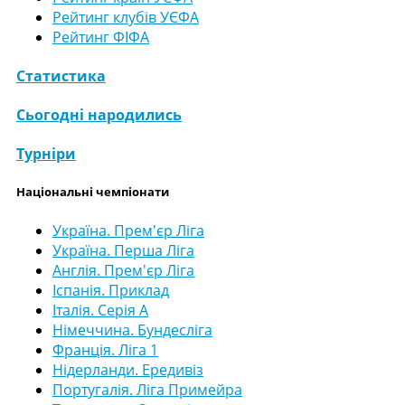
Рейтинг клубів УЄФА
Рейтинг ФІФА
Статистика
Сьогодні народились
Турніри
Національні чемпіонати
Україна. Прем'єр Ліга
Україна. Перша Ліга
Англія. Прем'єр Ліга
Іспанія. Приклад
Італія. Серія А
Німеччина. Бундесліга
Франція. Ліга 1
Нідерланди. Ередивіз
Португалія. Ліга Примейра