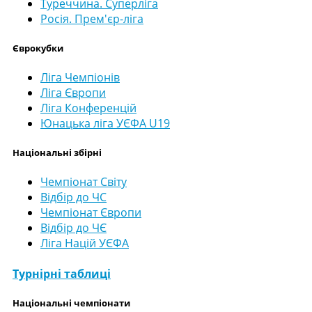
Туреччина. Суперліга
Росія. Прем'єр-ліга
Єврокубки
Ліга Чемпіонів
Ліга Європи
Ліга Конференцій
Юнацька ліга УЄФА U19
Національні збірні
Чемпіонат Світу
Відбір до ЧС
Чемпіонат Європи
Відбір до ЧЄ
Ліга Націй УЄФА
Турнірні таблиці
Національні чемпіонати