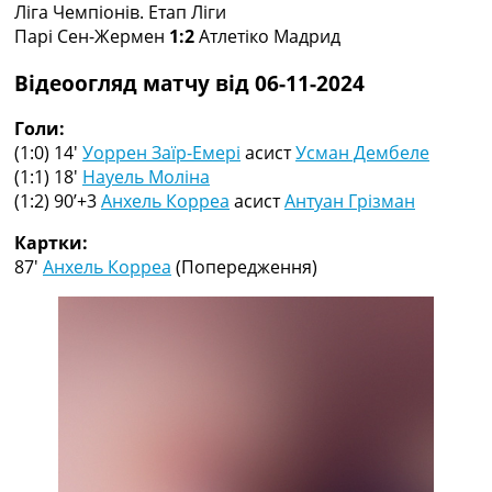
Ліга Чемпіонів. Етап Ліги
Колективний прогноз
Парі Сен-Жермен
1:2
Атлетіко Мадрид
Турніри
Чемпіонат Світу
Відеоогляд матчу від 06-11-2024
Україна. Прем’єр-Ліга
Україна. Перша Ліга
Голи:
Ліга Чемпіонів
(1:0) 14′
Уоррен Заїр-Емері
асист
Усман Дембеле
Англія. Прем’єр-Ліга
(1:1) 18′
Науель Моліна
Іспанія. Ла Ліга
(1:2) 90’+3
Анхель Корреа
асист
Антуан Грізман
Ще Турніри >>>
Таблиці
Картки:
Чемпіонат Світу. Турнирні таблиці
87′
Анхель Корреа
(Попередження)
Таблиця УПЛ
Перша Ліга
Таблиця АПЛ
Таблиця Ла Ліги
Таблиця Ліги Чемпіонів
Всі таблиці >>>
Рейтинги
Рейтинг країн УЄФА
Рейтинг клубів УЄФА