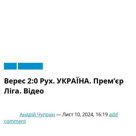
RU
Відео
Ексклюзив
UA
Головна
Меню
Верес 2:0 Рух. УКРАЇНА. Прем’єр
Новини футболу
Відео
Ліга. Відео
Новини футболу України
Футбольні трансфери
Останні коментарі
Андрій Чуприн
—
Лист 10, 2024, 16:19
add
Конкурс прогнозів
comment
Логін
Рейтінги
Правила