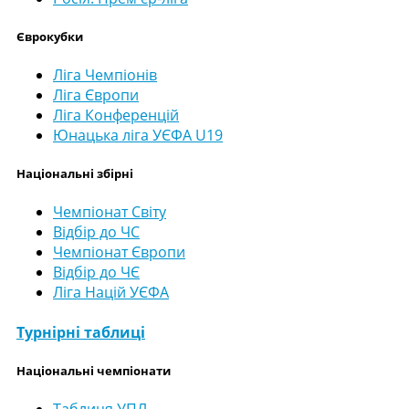
Єврокубки
Ліга Чемпіонів
Ліга Європи
Ліга Конференцій
Юнацька ліга УЄФА U19
Національні збірні
Чемпіонат Світу
Відбір до ЧС
Чемпіонат Європи
Відбір до ЧЄ
Ліга Націй УЄФА
Турнірні таблиці
Національні чемпіонати
Таблиця УПЛ