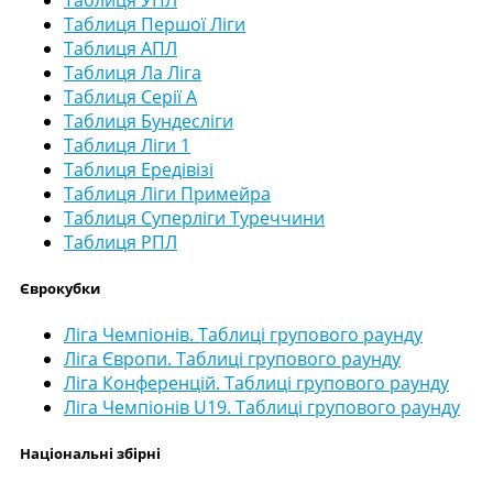
Таблиця Першої Ліги
Таблиця АПЛ
Таблиця Ла Ліга
Таблиця Серії А
Таблиця Бундесліги
Таблиця Ліги 1
Таблиця Ередівізі
Таблиця Ліги Примейра
Таблиця Суперліги Туреччини
Таблиця РПЛ
Єврокубки
Ліга Чемпіонів. Таблиці групового раунду
Ліга Європи. Таблиці групового раунду
Ліга Конференцій. Таблиці групового раунду
Ліга Чемпіонів U19. Таблиці групового раунду
Національні збірні