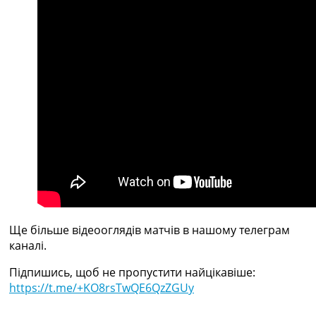
Рейтинг ФІФА
Телепрограма
RU
UA
Categories
Головна
Новини футболу
Відео
Новини футболу України
Футбольні трансфери
Останні коментарі
Конкурс прогнозів
Ще більше відеооглядів матчів в нашому телеграм
Логін
каналі.
Рейтінги
Правила
Підпишись, щоб не пропустити найцікавіше:
Колективний прогноз
https://t.me/+KO8rsTwQE6QzZGUy
Турніри
Чемпіонат Світу