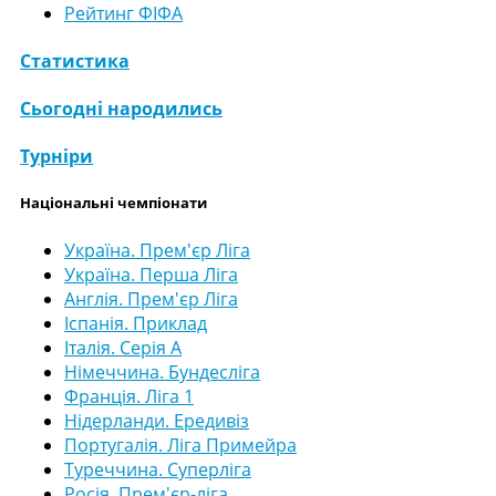
Рейтинг ФІФА
Статистика
Сьогодні народились
Турніри
Національні чемпіонати
Україна. Прем'єр Ліга
Україна. Перша Ліга
Англія. Прем'єр Ліга
Іспанія. Приклад
Італія. Серія А
Німеччина. Бундесліга
Франція. Ліга 1
Нідерланди. Ередивіз
Португалія. Ліга Примейра
Туреччина. Суперліга
Росія. Прем'єр-ліга