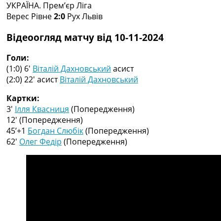
УКРАЇНА. Прем’єр Ліга
Колективний прогноз
Верес Рівне
2:0
Рух Львів
Турніри
Чемпіонат Світу
Відеоогляд матчу від 10-11-2024
Україна. Прем’єр-Ліга
Україна. Перша Ліга
Голи:
Ліга Чемпіонів
(1:0) 6′
Віталій Дахновський
асист
Англія. Прем’єр-Ліга
(2:0) 22′
асист
Віталій Дахновський
Іспанія. Ла Ліга
Ще Турніри >>>
Картки:
Таблиці
3′
Ілля Квасниця
(Попередження)
Чемпіонат Світу. Турнирні таблиці
12′
(Попередження)
Таблиця УПЛ
45’+1
Богдан Слюбік
(Попередження)
Перша Ліга
62′
Олег Федір
(Попередження)
Таблиця АПЛ
Таблиця Ла Ліги
Таблиця Ліги Чемпіонів
Всі таблиці >>>
Рейтинги
Рейтинг країн УЄФА
Рейтинг клубів УЄФА