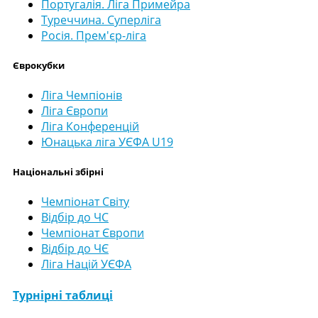
Португалія. Ліга Примейра
Туреччина. Суперліга
Росія. Прем'єр-ліга
Єврокубки
Ліга Чемпіонів
Ліга Європи
Ліга Конференцій
Юнацька ліга УЄФА U19
Національні збірні
Чемпіонат Світу
Відбір до ЧС
Чемпіонат Європи
Відбір до ЧЄ
Ліга Націй УЄФА
Турнірні таблиці