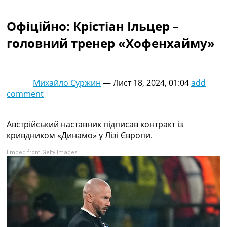
Колективний прогноз
Турніри
Офіційно: Крістіан Ільцер –
Чемпіонат Світу
головний тренер «Хофенхайму»
Україна. Прем’єр-Ліга
Україна. Перша Ліга
Ліга Чемпіонів
Англія. Прем’єр-Ліга
Михайло Суржин
—
Лист 18, 2024, 01:04
add
Іспанія. Ла Ліга
comment
Ще Турніри >>>
Таблиці
Чемпіонат Світу. Турнирні таблиці
Австрійський наставник підписав контракт із
Таблиця УПЛ
кривдником «Динамо» у Лізі Європи.
Перша Ліга
Embed from Getty Images
Таблиця АПЛ
Таблиця Ла Ліги
Таблиця Ліги Чемпіонів
Всі таблиці >>>
Рейтинги
Рейтинг країн УЄФА
Рейтинг клубів УЄФА