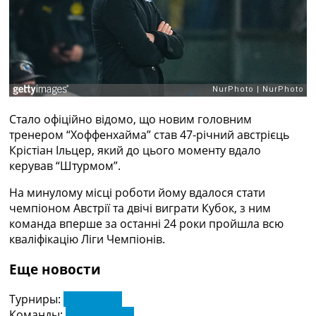
Рейтинг ФІФА
Телепрограма
RU
UA
Categories
Стало офіційно відомо, що новим головним
Головна
тренером “Хоффенхайма” став 47-річний австрієць
Новини футболу
Крістіан Ільцер, який до цього моменту вдало
Відео
керував “Штурмом”.
Новини футболу України
Футбольні трансфери
На минулому місці роботи йому вдалося стати
Останні коментарі
чемпіоном Австрії та двічі виграти Кубок, з ним
Конкурс прогнозів
команда вперше за останні 24 роки пройшла всю
Логін
кваліфікацію Ліги Чемпіонів.
Рейтінги
Правила
Еще новости
Колективний прогноз
Турніри
Турниры:
Бундесліга
Чемпіонат Світу
Команды:
Гоффенгайм