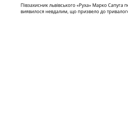
Півзахисник львівського «Руха» Марко Сапуга пе
Турніри
виявилося невдалим, що призвело до тривалог
Чемпіонат Світу
Україна. Прем’єр-Ліга
Україна. Перша Ліга
Ліга Чемпіонів
Англія. Прем’єр-Ліга
Іспанія. Ла Ліга
Ще Турніри >>>
Таблиці
Чемпіонат Світу. Турнирні таблиці
Таблиця УПЛ
Перша Ліга
Таблиця АПЛ
Таблиця Ла Ліги
Таблиця Ліги Чемпіонів
Всі таблиці >>>
Рейтинги
Рейтинг країн УЄФА
Рейтинг клубів УЄФА
Рейтинг ФІФА