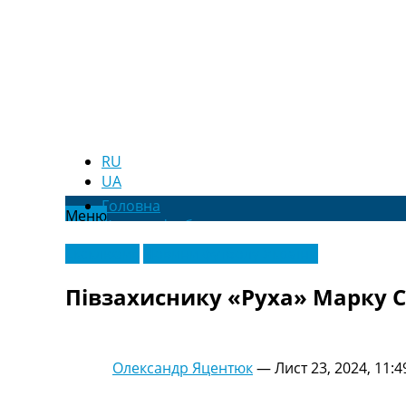
RU
UA
Головна
Меню
Новини футболу
Відео
Ексклюзив
Новини футболу України
Новини футболу України
Футбольні трансфери
Півзахиснику «Руха» Марку С
Останні коментарі
Конкурс прогнозів
Логін
Рейтінги
Олександр Яцентюк
—
Лист 23, 2024, 11:4
Правила
Колективний прогноз