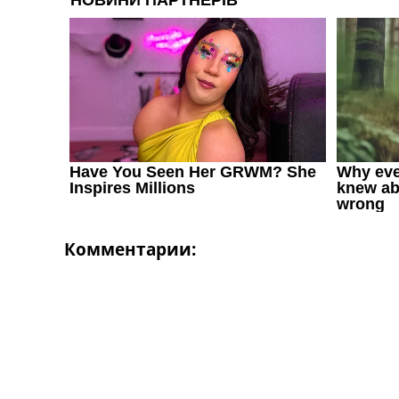
Україна. Перша Ліга
Ліга Чемпіонів
Англія. Прем’єр-Ліга
Іспанія. Ла Ліга
Ще Турніри >>>
Таблиці
Чемпіонат Світу. Турнирні таблиці
Таблиця УПЛ
Перша Ліга
Таблиця АПЛ
Таблиця Ла Ліги
Таблиця Ліги Чемпіонів
Комментарии:
Всі таблиці >>>
Рейтинги
Рейтинг країн УЄФА
Рейтинг клубів УЄФА
Рейтинг ФІФА
Телепрограма