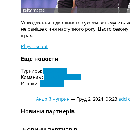
Телепрограма
RU
UA
Ушкодження підколінного сухожилля змусить йо
не раніше січня наступного року. Цього сезону
Categories
іграх.
Головна
PhysioScout
Новини футболу
Еще новости
Відео
Новини футболу України
Турниры:
Бундесліга
Футбольні трансфери
Команды:
Баварія Мюнхен
Останні коментарі
Игроки:
Гаррі Кейн
Конкурс прогнозів
Логін
Рейтінги
Андрій Чуприн
—
Груд 2, 2024, 06:23
add 
Правила
Колективний прогноз
Новини партнерів
Турніри
Чемпіонат Світу
Україна. Прем’єр-Ліга