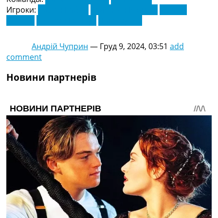
Игроки:
Адрієн Рабйо
Валентин Ронжье
Ібрагім
Сіссоко
Мейсон Грінвуд
Ніл Моупей
Андрій Чуприн
—
Груд 9, 2024, 03:51
add
comment
Новини партнерів