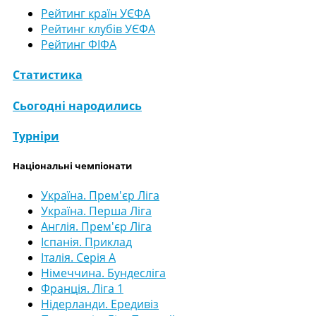
Рейтинг країн УЄФА
Рейтинг клубів УЄФА
Рейтинг ФІФА
Статистика
Сьогодні народились
Турніри
Національні чемпіонати
Україна. Прем'єр Ліга
Україна. Перша Ліга
Англія. Прем'єр Ліга
Іспанія. Приклад
Італія. Серія А
Німеччина. Бундесліга
Франція. Ліга 1
Нідерланди. Ередивіз