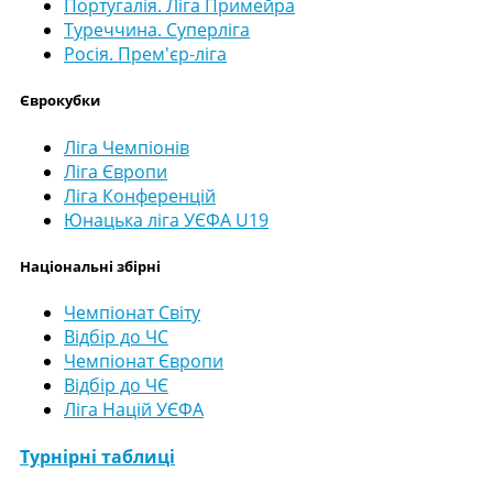
Португалія. Ліга Примейра
Туреччина. Суперліга
Росія. Прем'єр-ліга
Єврокубки
Ліга Чемпіонів
Ліга Європи
Ліга Конференцій
Юнацька ліга УЄФА U19
Національні збірні
Чемпіонат Світу
Відбір до ЧС
Чемпіонат Європи
Відбір до ЧЄ
Ліга Націй УЄФА
Турнірні таблиці