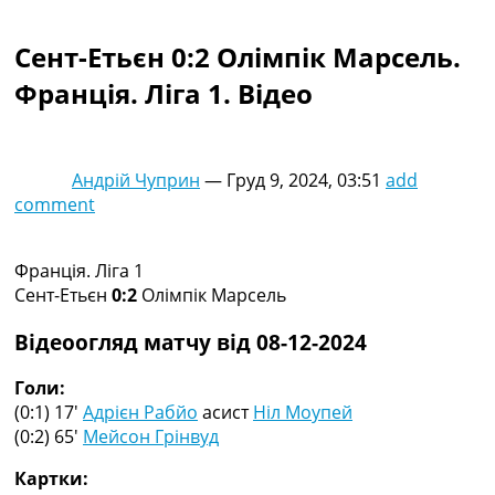
Колективний прогноз
Турніри
Сент-Етьєн 0:2 Олімпік Марсель.
Чемпіонат Світу
Франція. Ліга 1. Відео
Україна. Прем’єр-Ліга
Україна. Перша Ліга
Ліга Чемпіонів
Англія. Прем’єр-Ліга
Андрій Чуприн
—
Груд 9, 2024, 03:51
add
Іспанія. Ла Ліга
comment
Ще Турніри >>>
Таблиці
Чемпіонат Світу. Турнирні таблиці
Франція. Ліга 1
Таблиця УПЛ
Сент-Етьєн
0:2
Олімпік Марсель
Перша Ліга
Таблиця АПЛ
Відеоогляд матчу від 08-12-2024
Таблиця Ла Ліги
Таблиця Ліги Чемпіонів
Голи:
Всі таблиці >>>
(0:1) 17′
Адрієн Рабйо
асист
Ніл Моупей
Рейтинги
(0:2) 65′
Мейсон Грінвуд
Рейтинг країн УЄФА
Картки:
Рейтинг клубів УЄФА