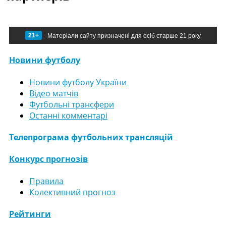
21+
Матеріали сайту призначені для осіб старше 21 року
Новини футболу
Новини футболу України
Відео матчів
Футбольні трансфери
Останні комментарі
Телепрограма футбольних трансляцій
Конкурс прогнозів
Правила
Колективний прогноз
Рейтинги