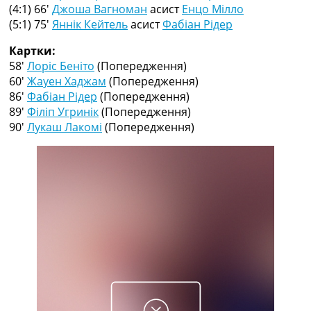
Рейтинг ФІФА
(4:1) 66′
Джоша Вагноман
асист
Енцо Мілло
Телепрограма
(5:1) 75′
Яннік Кейтель
асист
Фабіан Рідер
RU
Картки:
UA
58′
Лоріс Беніто
(Попередження)
60′
Жауен Хаджам
(Попередження)
Categories
86′
Фабіан Рідер
(Попередження)
89′
Філіп Угринік
(Попередження)
Головна
90′
Лукаш Лакомі
(Попередження)
Новини футболу
Відео
Новини футболу України
Футбольні трансфери
Останні коментарі
Конкурс прогнозів
Логін
Рейтінги
Правила
Колективний прогноз
Турніри
Чемпіонат Світу