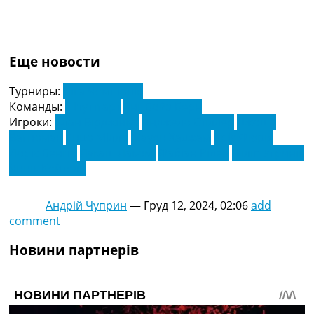
Еще новости
Турниры:
Ліга Чемпіонів
Команды:
Штуттгарт
Янг Бойз Берн
Игроки:
Алан Вірджініус
Анджело Стіллер
Джоша
Вагноман
Енцо Мілло
Жауен Хаджам
Кріс Фюріх
Лоріс Беніто
Лукаш Лакомі
Фабіан Рідер
Філіп Угринік
Яннік Кейтель
Андрій Чуприн
—
Груд 12, 2024, 02:06
add
comment
Новини партнерів