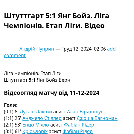
Колективний прогноз
Турніри
Штуттгарт 5:1 Янг Бойз. Ліга
Чемпіонат Світу
Чемпіонів. Етап Ліги. Відео
Україна. Прем’єр-Ліга
Україна. Перша Ліга
Ліга Чемпіонів
Англія. Прем’єр-Ліга
Андрій Чуприн
—
Груд 12, 2024, 02:06
add
Іспанія. Ла Ліга
comment
Ще Турніри >>>
Таблиці
Чемпіонат Світу. Турнирні таблиці
Ліга Чемпіонів. Етап Ліги
Таблиця УПЛ
Штуттгарт
5:1
Янг Бойз Берн
Перша Ліга
Таблиця АПЛ
Відеоогляд матчу від 11-12-2024
Таблиця Ла Ліги
Таблиця Ліги Чемпіонів
Голи:
Всі таблиці >>>
(0:1) 6′
Лукаш Лакомі
асист
Алан Вірджініус
Рейтинги
(1:1) 25′
Анджело Стіллер
асист
Джоша Вагноман
Рейтинг країн УЄФА
(2:1) 53′
Енцо Мілло
асист
Фабіан Рідер
Рейтинг клубів УЄФА
(3:1) 61′
Кріс Фюріх
асист
Фабіан Рідер