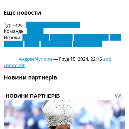
Еще новости
Турниры:
Серія А. Чемпіонат Італії
Команды:
Верона
Игроки:
Абду Харруї
Амін Сарр
Давиді Фараоні
Дієго
Коппола
Ернані
Мандела Кейт
Ондрей Дуда
Андрій Чуприн
—
Груд 15, 2024, 22:16
add
comment
Новини партнерів