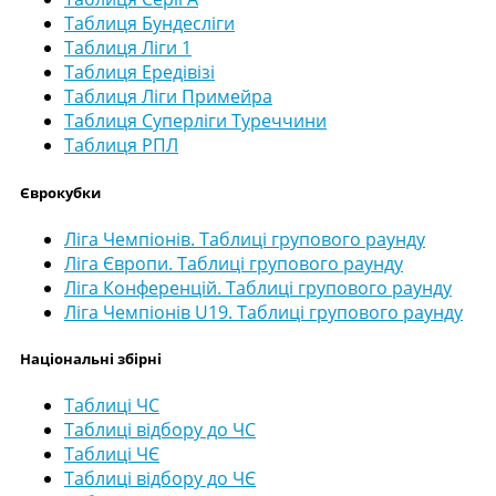
Таблиця Бундесліги
Таблиця Ліги 1
Таблиця Ередівізі
Таблиця Ліги Примейра
Таблиця Суперліги Туреччини
Таблиця РПЛ
Єврокубки
Ліга Чемпіонів. Таблиці групового раунду
Ліга Європи. Таблиці групового раунду
Ліга Конференцій. Таблиці групового раунду
Ліга Чемпіонів U19. Таблиці групового раунду
Національні збірні
Таблиці ЧС
Таблиці відбору до ЧС
Таблиці ЧЄ
Таблиці відбору до ЧЄ