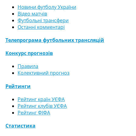
Новини футболу України
Відео матчів
Футбольні трансфери
Останні комментарі
Телепрограма футбольних трансляцій
Конкурс прогнозів
Правила
Колективний прогноз
Рейтинги
Рейтинг країн УЄФА
Рейтинг клубів УЄФА
Рейтинг ФІФА
Статистика