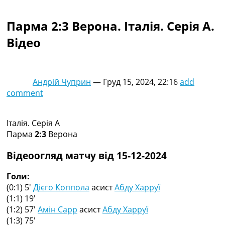
Колективний прогноз
Турніри
Парма 2:3 Верона. Італія. Серія A.
Чемпіонат Світу
Відео
Україна. Прем’єр-Ліга
Україна. Перша Ліга
Ліга Чемпіонів
Англія. Прем’єр-Ліга
Андрій Чуприн
—
Груд 15, 2024, 22:16
add
Іспанія. Ла Ліга
comment
Ще Турніри >>>
Таблиці
Чемпіонат Світу. Турнирні таблиці
Італія. Серія A
Таблиця УПЛ
Парма
2:3
Верона
Перша Ліга
Таблиця АПЛ
Відеоогляд матчу від 15-12-2024
Таблиця Ла Ліги
Таблиця Ліги Чемпіонів
Голи:
Всі таблиці >>>
(0:1) 5′
Дієго Коппола
асист
Абду Харруї
Рейтинги
(1:1) 19′
Рейтинг країн УЄФА
(1:2) 57′
Амін Сарр
асист
Абду Харруї
Рейтинг клубів УЄФА
(1:3) 75′