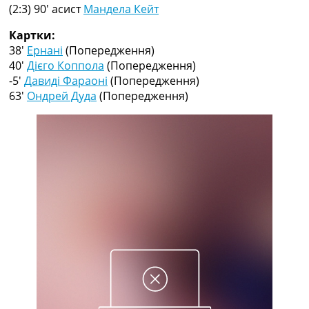
Рейтинг ФІФА
(2:3) 90′
асист
Мандела Кейт
Телепрограма
Картки:
RU
38′
Ернані
(Попередження)
UA
40′
Дієго Коппола
(Попередження)
-5′
Давиді Фараоні
(Попередження)
Categories
63′
Ондрей Дуда
(Попередження)
Головна
Новини футболу
Відео
Новини футболу України
Футбольні трансфери
Останні коментарі
Конкурс прогнозів
Логін
Рейтінги
Правила
Колективний прогноз
Турніри
Чемпіонат Світу