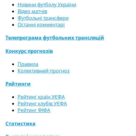
Новини футболу України
Відео матчів
Футбольні трансфери
Останні комментарі
Телепрограма футбольних трансляцій
Конкурс прогнозів
Правила
Колективний прогноз
Рейтинги
Рейтинг країн УЄФА
Рейтинг клубів УЄФА
Рейтинг ФІФА
Статистика