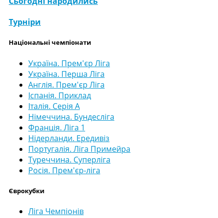
Сьогодні народились
Турніри
Національні чемпіонати
Україна. Прем'єр Ліга
Україна. Перша Ліга
Англія. Прем'єр Ліга
Іспанія. Приклад
Італія. Серія А
Німеччина. Бундесліга
Франція. Ліга 1
Нідерланди. Ередивіз
Португалія. Ліга Примейра
Туреччина. Суперліга
Росія. Прем'єр-ліга
Єврокубки
Ліга Чемпіонів