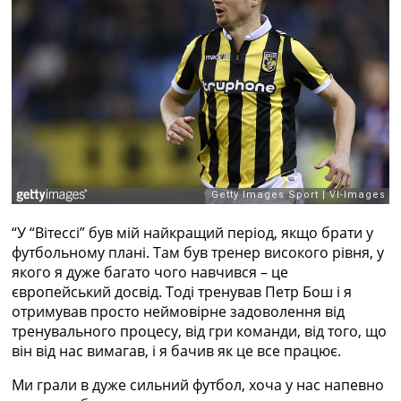
Рейтинг ФІФА
Телепрограма
RU
UA
Categories
Головна
Новини футболу
Відео
Новини футболу України
“У “Вітессі” був мій найкращий період, якщо брати у
Футбольні трансфери
футбольному плані. Там був тренер високого рівня, у
Останні коментарі
якого я дуже багато чого навчився – це
Конкурс прогнозів
європейський досвід. Тоді тренував Петр Бош і я
Логін
отримував просто неймовірне задоволення від
Рейтінги
тренувального процесу, від гри команди, від того, що
Правила
він від нас вимагав, і я бачив як це все працює.
Колективний прогноз
Турніри
Ми грали в дуже сильний футбол, хоча у нас напевно
Чемпіонат Світу