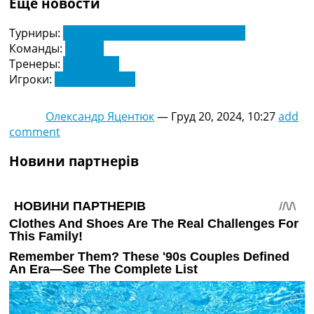
Еще новости
Турниры:
Чемпіонат Нідерландів. Ередивізі
Команды:
Вітессе
Тренеры:
Пітер Бош
Игроки:
Денис Олійник
Олександр Яцентюк
—
Груд 20, 2024, 10:27
add
comment
Новини партнерів