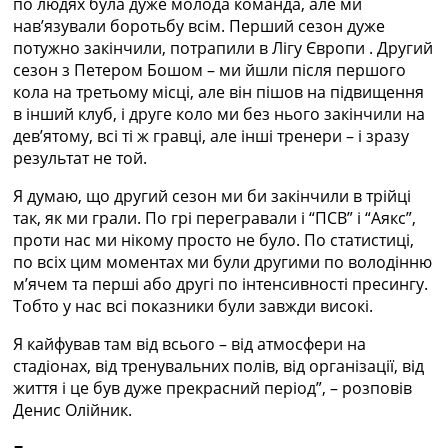
по людях була дуже молода команда, але ми
Україна. Прем’єр-Ліга
нав’язували боротьбу всім. Перший сезон дуже
Україна. Перша Ліга
потужно закінчили, потрапили в Лігу Європи . Другий
Ліга Чемпіонів
сезон з Петером Бошом – ми йшли після першого
Англія. Прем’єр-Ліга
кола на третьому місці, але він пішов на підвищення
Іспанія. Ла Ліга
в інший клуб, і друге коло ми без нього закінчили на
Ще Турніри >>>
дев’ятому, всі ті ж гравці, але інші тренери – і зразу
Таблиці
результат не той.
Чемпіонат Світу. Турнирні таблиці
Таблиця УПЛ
Я думаю, що другий сезон ми би закінчили в трійці
Перша Ліга
так, як ми грали. По грі перегравали і “ПСВ” і “Аякс”,
Таблиця АПЛ
проти нас ми нікому просто не було. По статистиці,
Таблиця Ла Ліги
по всіх цим моментах ми були другими по володінню
Таблиця Ліги Чемпіонів
м’ячем та перші або другі по інтенсивності пресингу.
Всі таблиці >>>
Тобто у нас всі показники були завжди високі.
Рейтинги
Я кайфував там від всього – від атмосфери на
Рейтинг країн УЄФА
стадіонах, від тренувальних полів, від організації, від
Рейтинг клубів УЄФА
життя і це був дуже прекрасний період”, – розповів
Рейтинг ФІФА
Денис Олійник.
Телепрограма