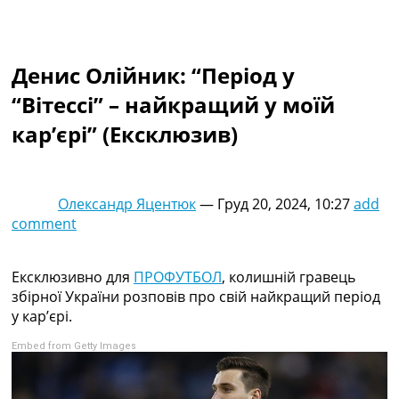
Колективний прогноз
Турніри
Чемпіонат Світу
Денис Олійник: “Період у
Україна. Прем’єр-Ліга
Україна. Перша Ліга
“Вітессі” – найкращий у моїй
Ліга Чемпіонів
кар’єрі” (Ексклюзив)
Англія. Прем’єр-Ліга
Іспанія. Ла Ліга
Ще Турніри >>>
Таблиці
Олександр Яцентюк
—
Груд 20, 2024, 10:27
add
Чемпіонат Світу. Турнирні таблиці
comment
Таблиця УПЛ
Перша Ліга
Таблиця АПЛ
Ексклюзивно для
ПРОФУТБОЛ
, колишній гравець
Таблиця Ла Ліги
збірної України розповів про свій найкращий період
Таблиця Ліги Чемпіонів
у кар’єрі.
Всі таблиці >>>
Embed from Getty Images
Рейтинги
Рейтинг країн УЄФА
Рейтинг клубів УЄФА