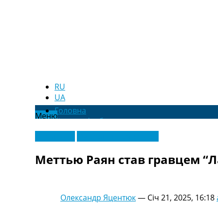
RU
UA
Головна
Меню
Новини футболу
Відео
Ексклюзив
Футбольні трансфери
Новини футболу України
Футбольні трансфери
Меттью Раян став гравцем “Л
Останні коментарі
Конкурс прогнозів
Логін
Рейтінги
Олександр Яцентюк
—
Січ 21, 2025, 16:18
Правила
Колективний прогноз