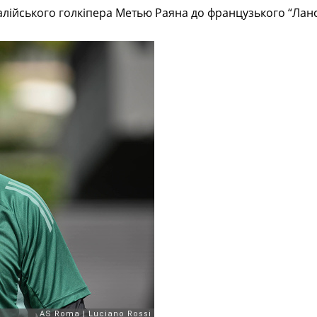
алійського голкіпера Метью Раяна до французького “Ланс