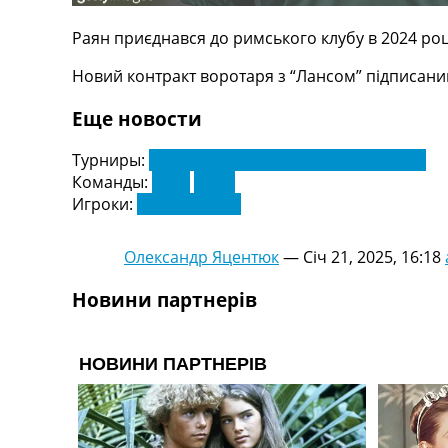
Телепрограма
Раян приєднався до римського клубу в 2024 році
RU
UA
Новий контракт воротаря з “Лансом” підписаний
Categories
Еще новости
Головна
Турниры:
Чемпіонат Франції з футболу. Ліга 1
Новини футболу
Команды:
Ланс
Рома
Відео
Игроки:
Метью Райан
Новини футболу України
Футбольні трансфери
Олександр Яцентюк
—
Січ 21, 2025, 16:18
Останні коментарі
Конкурс прогнозів
Новини партнерів
Логін
Рейтінги
Правила
Колективний прогноз
Турніри
Чемпіонат Світу
Україна. Прем’єр-Ліга