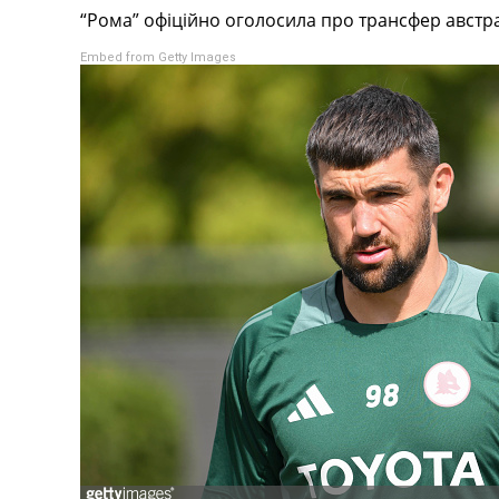
“Рома” офіційно оголосила про трансфер австр
Турніри
Чемпіонат Світу
Embed from Getty Images
Україна. Прем’єр-Ліга
Україна. Перша Ліга
Ліга Чемпіонів
Англія. Прем’єр-Ліга
Іспанія. Ла Ліга
Ще Турніри >>>
Таблиці
Чемпіонат Світу. Турнирні таблиці
Таблиця УПЛ
Перша Ліга
Таблиця АПЛ
Таблиця Ла Ліги
Таблиця Ліги Чемпіонів
Всі таблиці >>>
Рейтинги
Рейтинг країн УЄФА
Рейтинг клубів УЄФА
Рейтинг ФІФА