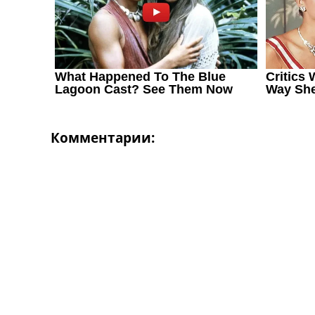
Україна. Перша Ліга
Ліга Чемпіонів
Англія. Прем’єр-Ліга
Іспанія. Ла Ліга
Ще Турніри >>>
Таблиці
Чемпіонат Світу. Турнирні таблиці
Таблиця УПЛ
Перша Ліга
Комментарии:
Таблиця АПЛ
Таблиця Ла Ліги
Таблиця Ліги Чемпіонів
Всі таблиці >>>
Рейтинги
Рейтинг країн УЄФА
Рейтинг клубів УЄФА
Рейтинг ФІФА
Телепрограма