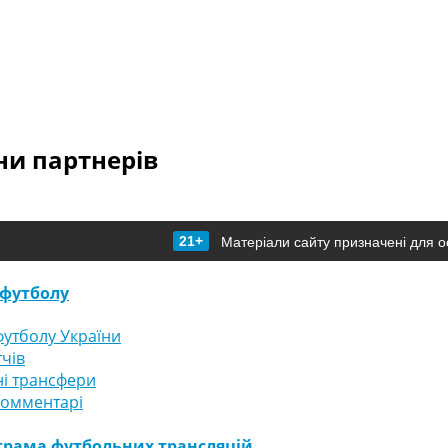
и партнерів
21+
Матеріали сайту призначені для о
футболу
утболу України
тчів
і трансфери
комментарі
грама футбольних трансляцій