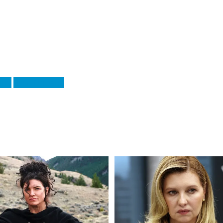
іна
Яхья Фофана