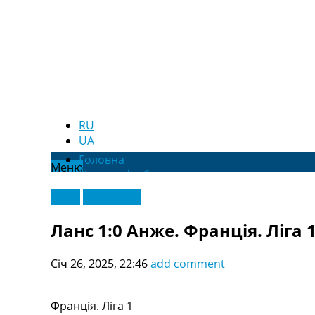
RU
UA
Головна
Меню
Новини футболу
Відео
Відео
Ексклюзив
Новини футболу України
Футбольні трансфери
Ланс 1:0 Анже. Франція. Ліга 1
Останні коментарі
Конкурс прогнозів
Січ 26, 2025, 22:46
add comment
Логін
Рейтінги
Правила
Франція. Ліга 1
Колективний прогноз