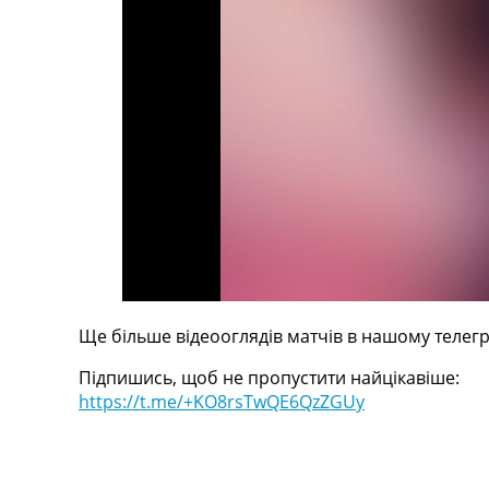
Телепрограма
RU
UA
Categories
Головна
Новини футболу
Відео
Новини футболу України
Футбольні трансфери
Останні коментарі
Конкурс прогнозів
Ще більше відеооглядів матчів в нашому телегр
Логін
Рейтінги
Підпишись, щоб не пропустити найцікавіше:
Правила
https://t.me/+KO8rsTwQE6QzZGUy
Колективний прогноз
Турніри
Чемпіонат Світу
Україна. Прем’єр-Ліга