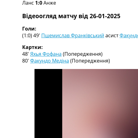
Ланс
1:0
Анже
Турніри
Чемпіонат Світу
Відеоогляд матчу від 26-01-2025
Україна. Прем’єр-Ліга
Україна. Перша Ліга
Голи:
Ліга Чемпіонів
(1:0) 49′
Пшемислав Франківський
асист
Факунд
Англія. Прем’єр-Ліга
Іспанія. Ла Ліга
Картки:
Ще Турніри >>>
48′
Яхья Фофана
(Попередження)
Таблиці
80′
Факундо Медіна
(Попередження)
Чемпіонат Світу. Турнирні таблиці
Таблиця УПЛ
Перша Ліга
Таблиця АПЛ
Таблиця Ла Ліги
Таблиця Ліги Чемпіонів
Всі таблиці >>>
Рейтинги
Рейтинг країн УЄФА
Рейтинг клубів УЄФА
Рейтинг ФІФА