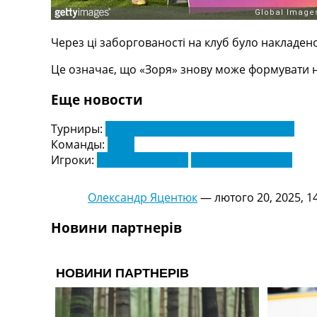
Телепрограма
RU
Через ці заборгованості на клуб було накладен
UA
Це означає, що «Зоря» знову може формувати н
Categories
Еще новости
Головна
Новини футболу
Турниры:
Чемпіонат України з футболу. УПЛ
Відео
Команды:
Зоря
Новини футболу України
Игроки:
Максим Козаков
Микита Шевченка
Футбольні трансфери
Останні коментарі
Олександр Яцентюк
—
лютого 20, 2025, 1
Конкурс прогнозів
Логін
Новини партнерів
Рейтінги
Правила
Колективний прогноз
Турніри
Чемпіонат Світу
Україна. Прем’єр-Ліга