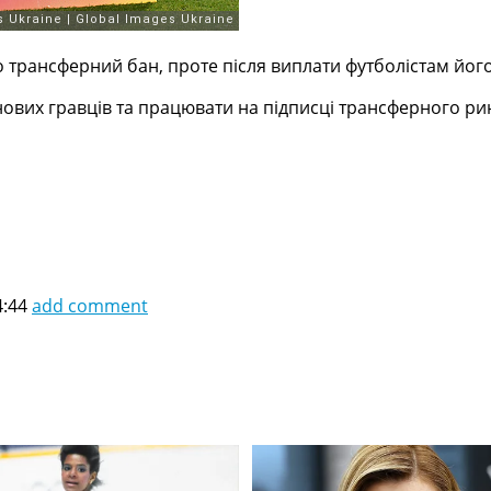
о трансферний бан, проте після виплати футболістам його
ових гравців та працювати на підписці трансферного ри
4:44
add comment