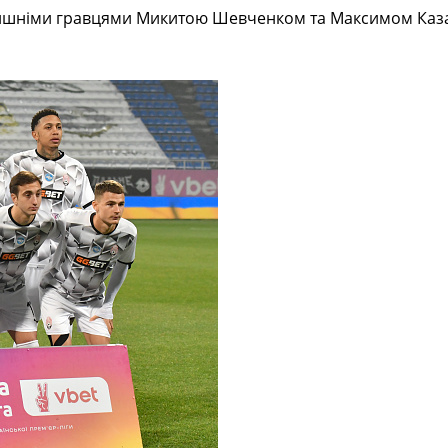
ишніми гравцями Микитою Шевченком та Максимом Казако