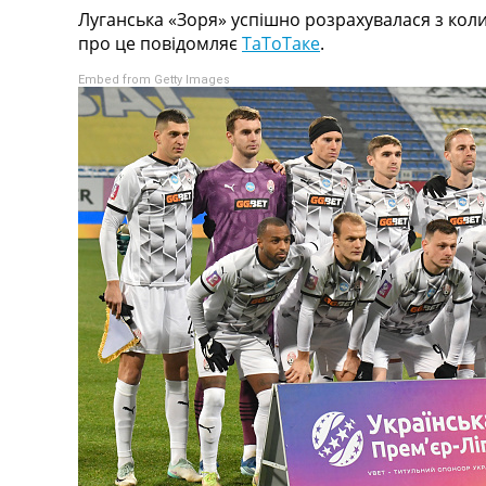
Луганська «Зоря» успішно розрахувалася з кол
Турніри
про це повідомляє
ТаТоТаке
.
Чемпіонат Світу
Україна. Прем’єр-Ліга
Embed from Getty Images
Україна. Перша Ліга
Ліга Чемпіонів
Англія. Прем’єр-Ліга
Іспанія. Ла Ліга
Ще Турніри >>>
Таблиці
Чемпіонат Світу. Турнирні таблиці
Таблиця УПЛ
Перша Ліга
Таблиця АПЛ
Таблиця Ла Ліги
Таблиця Ліги Чемпіонів
Всі таблиці >>>
Рейтинги
Рейтинг країн УЄФА
Рейтинг клубів УЄФА
Рейтинг ФІФА