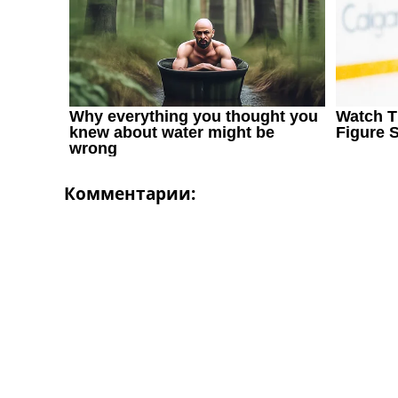
Україна. Перша Ліга
Ліга Чемпіонів
Англія. Прем’єр-Ліга
Іспанія. Ла Ліга
Ще Турніри >>>
Таблиці
Чемпіонат Світу. Турнирні таблиці
Таблиця УПЛ
Перша Ліга
Таблиця АПЛ
Комментарии:
Таблиця Ла Ліги
Таблиця Ліги Чемпіонів
Всі таблиці >>>
Рейтинги
Рейтинг країн УЄФА
Рейтинг клубів УЄФА
Рейтинг ФІФА
Телепрограма