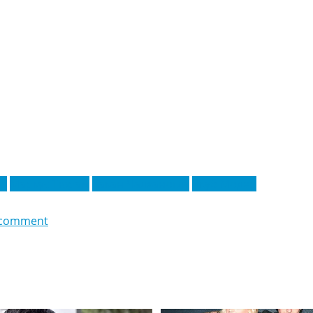
ні
Маркус Тюрам
Хакан Чалханоглу
Якуб Модер
 comment