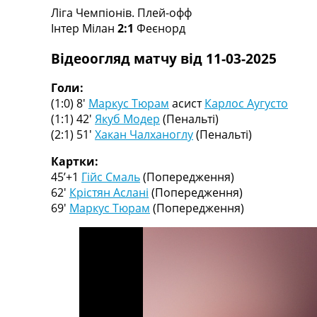
Ліга Чемпіонів. Плей-офф
Турніри
Інтер Мілан
2:1
Феєнорд
Чемпіонат Світу
Україна. Прем’єр-Ліга
Відеоогляд матчу від 11-03-2025
Україна. Перша Ліга
Ліга Чемпіонів
Голи:
Англія. Прем’єр-Ліга
(1:0) 8′
Маркус Тюрам
асист
Карлос Аугусто
Іспанія. Ла Ліга
(1:1) 42′
Якуб Модер
(Пенальті)
Ще Турніри >>>
(2:1) 51′
Хакан Чалханоглу
(Пенальті)
Таблиці
Чемпіонат Світу. Турнирні таблиці
Картки:
Таблиця УПЛ
45’+1
Гійс Смаль
(Попередження)
Перша Ліга
62′
Крістян Аслані
(Попередження)
Таблиця АПЛ
69′
Маркус Тюрам
(Попередження)
Таблиця Ла Ліги
Таблиця Ліги Чемпіонів
Всі таблиці >>>
Рейтинги
Рейтинг країн УЄФА
Рейтинг клубів УЄФА
Рейтинг ФІФА