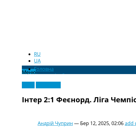
RU
UA
Головна
Меню
Новини футболу
Відео
Відео
Ексклюзив
Новини футболу України
Футбольні трансфери
Інтер 2:1 Феєнорд. Ліга Чемпі
Останні коментарі
Конкурс прогнозів
Логін
Рейтінги
Андрій Чуприн
—
Бер 12, 2025, 02:06
add
Правила
Колективний прогноз