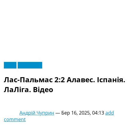
RU
Відео
Ексклюзив
UA
Головна
Меню
Лас-Пальмас 2:2 Алавес. Іспанія.
Новини футболу
Відео
ЛаЛіга. Відео
Новини футболу України
Футбольні трансфери
Останні коментарі
Андрій Чуприн
—
Бер 16, 2025, 04:13
add
Конкурс прогнозів
comment
Логін
Рейтінги
Правила