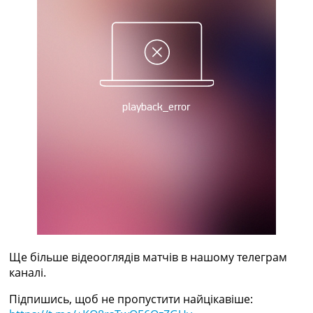
Україна. Прем’єр-Ліга
Україна. Перша Ліга
Ліга Чемпіонів
Англія. Прем’єр-Ліга
Іспанія. Ла Ліга
Ще Турніри >>>
Таблиці
Чемпіонат Світу. Турнирні таблиці
Таблиця УПЛ
Перша Ліга
Таблиця АПЛ
Таблиця Ла Ліги
Таблиця Ліги Чемпіонів
Всі таблиці >>>
Рейтинги
Рейтинг країн УЄФА
Рейтинг клубів УЄФА
Ще більше відеооглядів матчів в нашому телеграм
Рейтинг ФІФА
каналі.
Телепрограма
Підпишись, щоб не пропустити найцікавіше: