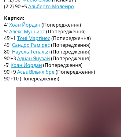
Рейтинг ФІФА
(2:2) 90’+5
Альберто Молейро
Телепрограма
Картки:
RU
4′
Хоан Йордан
(Попередження)
UA
5′
Алекс Муньйос
(Попередження)
45’+1
Тоні Мартінес
(Попередження)
Categories
49′
Сандро Рамірес
(Попередження)
80′
Науель Теналья
(Попередження)
Головна
90’+3
Аднан Янузай
(Попередження)
Новини футболу
-5′
Хоан Йордан
(Попередження)
Відео
90’+9
Асьє Вільялібре
(Попередження)
Новини футболу України
90’+10
(Попередження)
Футбольні трансфери
Останні коментарі
Конкурс прогнозів
Логін
Рейтінги
Правила
Колективний прогноз
Турніри
Чемпіонат Світу