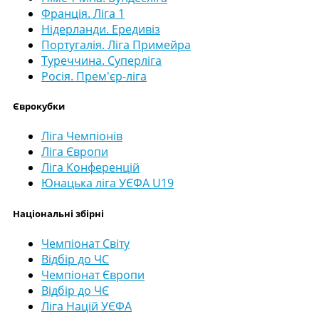
Франція. Ліга 1
Нідерланди. Ередивіз
Португалія. Ліга Примейра
Туреччина. Суперліга
Росія. Прем'єр-ліга
Єврокубки
Ліга Чемпіонів
Ліга Європи
Ліга Конференцій
Юнацька ліга УЄФА U19
Національні збірні
Чемпіонат Світу
Відбір до ЧС
Чемпіонат Європи
Відбір до ЧЄ
Ліга Націй УЄФА