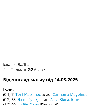
Колективний прогноз
Турніри
Чемпіонат Світу
Україна. Прем’єр-Ліга
Україна. Перша Ліга
Ліга Чемпіонів
Англія. Прем’єр-Ліга
Іспанія. Ла Ліга
Ще Турніри >>>
Таблиці
Чемпіонат Світу. Турнирні таблиці
Таблиця УПЛ
Іспанія. ЛаЛіга
Перша Ліга
Лас-Пальмас
2:2
Алавес
Таблиця АПЛ
Таблиця Ла Ліги
Відеоогляд матчу від 14-03-2025
Таблиця Ліги Чемпіонів
Всі таблиці >>>
Голи:
Рейтинги
(0:1) 7′
Тоні Мартінес
асист
Сантьяго Моуріньо
Рейтинг країн УЄФА
(0:2) 63′
Джон Гуріді
асист
Асьє Вільялібре
Рейтинг клубів УЄФА
(1:2) 90′
Фабіо Сілва
(Пенальті)