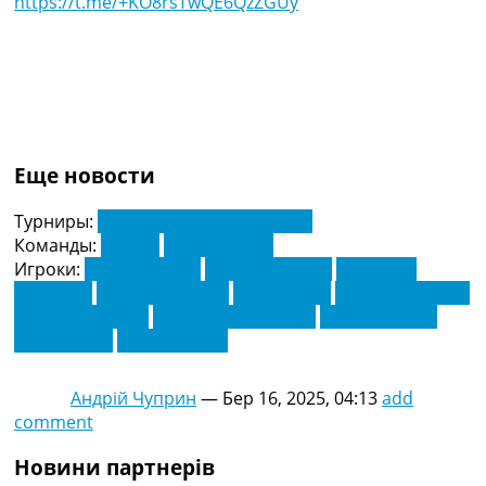
https://t.me/+KO8rsTwQE6QzZGUy
Еще новости
Турниры:
Ла Ліга. Чемпіонат Іспанії
Команды:
Алавес
Лас-Пальмас
Игроки:
Аднан Янузай
Алекс Муньйос
Альберто
Молейро
Асьє Вільялібре
Джон Гуріді
Науель Теналья
Сандро Рамірес
Сантьяго Моуріньо
Тоні Мартінес
Фабіо Сілва
Хоан Йордан
Андрій Чуприн
—
Бер 16, 2025, 04:13
add
comment
Новини партнерів