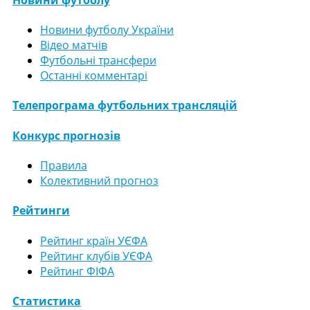
Новини футболу України
Відео матчів
Футбольні трансфери
Останні комментарі
Телепрограма футбольних трансляцій
Конкурс прогнозів
Правила
Колективний прогноз
Рейтинги
Рейтинг країн УЄФА
Рейтинг клубів УЄФА
Рейтинг ФІФА
Статистика