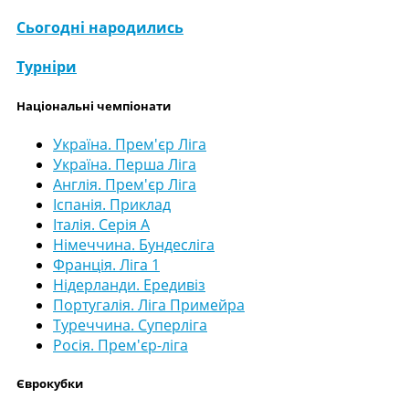
Сьогодні народились
Турніри
Національні чемпіонати
Україна. Прем'єр Ліга
Україна. Перша Ліга
Англія. Прем'єр Ліга
Іспанія. Приклад
Італія. Серія А
Німеччина. Бундесліга
Франція. Ліга 1
Нідерланди. Ередивіз
Португалія. Ліга Примейра
Туреччина. Суперліга
Росія. Прем'єр-ліга
Єврокубки