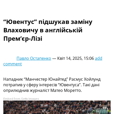
Колективний прогноз
Турніри
Чемпіонат Світу
“Ювентус” підшукав заміну
Україна. Прем’єр-Ліга
Україна. Перша Ліга
Влаховичу в англійській
Ліга Чемпіонів
Прем’єр-Лізі
Англія. Прем’єр-Ліга
Іспанія. Ла Ліга
Ще Турніри >>>
Таблиці
Павло Остапенко
—
Квіт 14, 2025, 15:06
add
Чемпіонат Світу. Турнирні таблиці
comment
Таблиця УПЛ
Перша Ліга
Таблиця АПЛ
Нападник “Манчестер Юнайтед” Расмус Хойлунд
Таблиця Ла Ліги
потрапив у сферу інтересів “Ювентуса”. Такі дані
Таблиця Ліги Чемпіонів
оприлюднив журналіст Матео Моретто.
Всі таблиці >>>
Embed from Getty Images
Рейтинги
Рейтинг країн УЄФА
Рейтинг клубів УЄФА