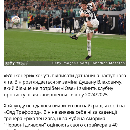
Рейтинг ФІФА
Телепрограма
RU
UA
Categories
Головна
Новини футболу
Відео
Новини футболу України
«Б’янконери» хочуть підписати датчанина наступного
Футбольні трансфери
літа. Він розглядається як заміна Душану Влаховичу,
Останні коментарі
який більше не потрібен «Юве» і змінить клубну
Конкурс прогнозів
прописку після завершення сезону 2024/2025.
Логін
Рейтінги
Хойлунду не вдалося виявити свої найкращі якості на
Правила
«Олд Траффорд». Він не виявив себе ні за каденції
Колективний прогноз
тренера Еріка тен Хага, ні за Рубена Аморіма.
Турніри
“Червоні дияволи” оцінюють свого страйкера в 40
Чемпіонат Світу