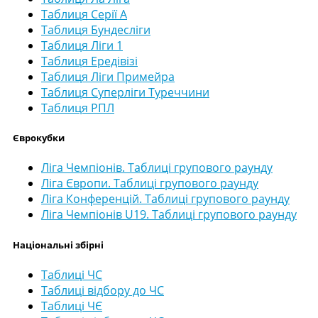
Таблиця Серії А
Таблиця Бундесліги
Таблиця Ліги 1
Таблиця Ередівізі
Таблиця Ліги Примейра
Таблиця Суперліги Туреччини
Таблиця РПЛ
Єврокубки
Ліга Чемпіонів. Таблиці групового раунду
Ліга Європи. Таблиці групового раунду
Ліга Конференцій. Таблиці групового раунду
Ліга Чемпіонів U19. Таблиці групового раунду
Національні збірні
Таблиці ЧС
Таблиці відбору до ЧС
Таблиці ЧЄ