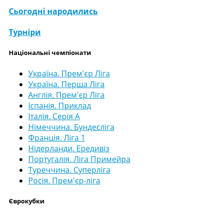
Сьогодні народились
Турніри
Національні чемпіонати
Україна. Прем'єр Ліга
Україна. Перша Ліга
Англія. Прем'єр Ліга
Іспанія. Приклад
Італія. Серія А
Німеччина. Бундесліга
Франція. Ліга 1
Нідерланди. Ередивіз
Португалія. Ліга Примейра
Туреччина. Суперліга
Росія. Прем'єр-ліга
Єврокубки