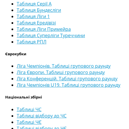
Таблиця Серії А
Таблиця Бундесліги
Таблиця Ліги 1
Таблиця Ередівізі
Таблиця Ліги Примейра
Таблиця Суперліги Туреччини
Таблиця РПЛ
Єврокубки
Ліга Чемпіонів. Таблиці групового раунду
Ліга Європи. Таблиці групового раунду
Ліга Конференцій. Таблиці групового раунду
Ліга Чемпіонів U19. Таблиці групового раунду
Національні збірні
Таблиці ЧС
Таблиці відбору до ЧС
Таблиці ЧЄ
Таблиці відбору до ЧЄ