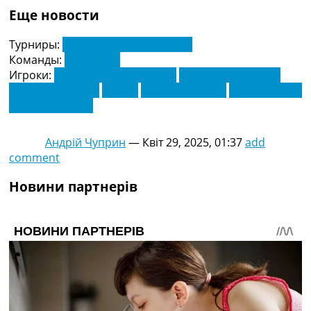
Еще новости
Турниры:
Серія А. Чемпіонат Італії
Команды:
Лаціо Рим
Игроки:
Валентин Кастельянос
Джейкоб Ондрійка
Емануеле Валері
Ернані
Лука Пеллегріні
Мілан Джуріч
Педро Родрігес
Андрій Чуприн
—
Квіт 29, 2025, 01:37
add
comment
Новини партнерів