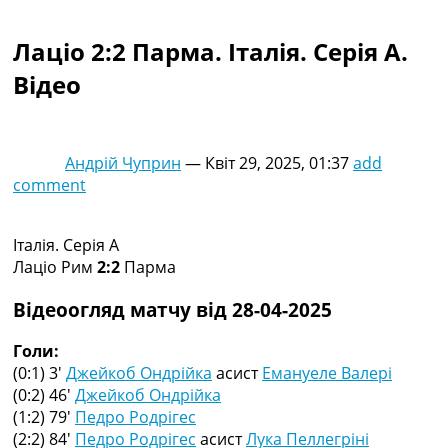
Колективний прогноз
Турніри
Лаціо 2:2 Парма. Італія. Серія A.
Чемпіонат Світу
Відео
Україна. Прем’єр-Ліга
Україна. Перша Ліга
Ліга Чемпіонів
Англія. Прем’єр-Ліга
Андрій Чуприн
—
Квіт 29, 2025, 01:37
add
Іспанія. Ла Ліга
comment
Ще Турніри >>>
Таблиці
Чемпіонат Світу. Турнирні таблиці
Італія. Серія A
Таблиця УПЛ
Лаціо Рим
2:2
Парма
Перша Ліга
Таблиця АПЛ
Відеоогляд матчу від 28-04-2025
Таблиця Ла Ліги
Таблиця Ліги Чемпіонів
Голи:
Всі таблиці >>>
(0:1) 3′
Джейкоб Ондрійка
асист
Емануеле Валері
Рейтинги
(0:2) 46′
Джейкоб Ондрійка
Рейтинг країн УЄФА
(1:2) 79′
Педро Родрігес
Рейтинг клубів УЄФА
(2:2) 84′
Педро Родрігес
асист
Лука Пеллегріні