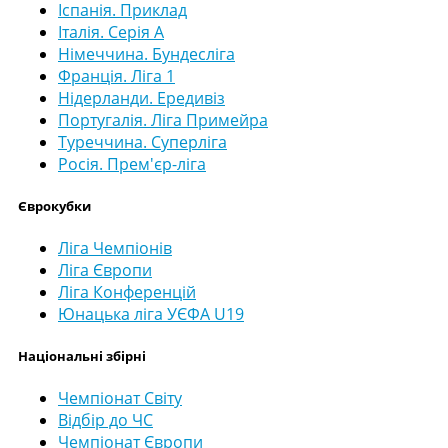
Іспанія. Приклад
Італія. Серія А
Німеччина. Бундесліга
Франція. Ліга 1
Нідерланди. Ередивіз
Португалія. Ліга Примейра
Туреччина. Суперліга
Росія. Прем'єр-ліга
Єврокубки
Ліга Чемпіонів
Ліга Європи
Ліга Конференцій
Юнацька ліга УЄФА U19
Національні збірні
Чемпіонат Світу
Відбір до ЧС
Чемпіонат Європи