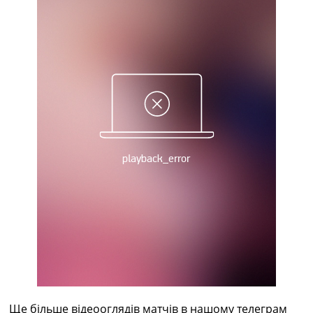
Рейтинг ФІФА
Телепрограма
RU
UA
Categories
Головна
Новини футболу
Відео
Новини футболу України
Футбольні трансфери
Останні коментарі
Конкурс прогнозів
Логін
Рейтінги
Правила
Колективний прогноз
Турніри
Чемпіонат Світу
Ще більше відеооглядів матчів в нашому телеграм