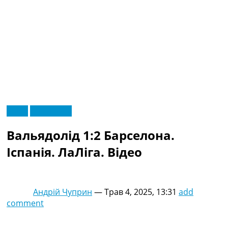
RU
Відео
Ексклюзив
UA
Головна
Меню
Вальядолід 1:2 Барселона.
Новини футболу
Відео
Іспанія. ЛаЛіга. Відео
Новини футболу України
Футбольні трансфери
Останні коментарі
Андрій Чуприн
—
Трав 4, 2025, 13:31
add
Конкурс прогнозів
comment
Логін
Рейтінги
Правила