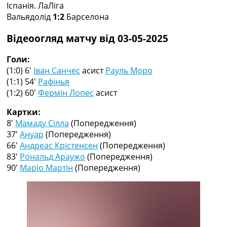
Іспанія. ЛаЛіга
Колективний прогноз
Вальядолід
1:2
Барселона
Турніри
Чемпіонат Світу
Відеоогляд матчу від 03-05-2025
Україна. Прем’єр-Ліга
Україна. Перша Ліга
Голи:
Ліга Чемпіонів
(1:0) 6′
Іван Санчес
асист
Рауль Моро
Англія. Прем’єр-Ліга
(1:1) 54′
Рафінья
Іспанія. Ла Ліга
(1:2) 60′
Фермін Лопес
асист
Ще Турніри >>>
Таблиці
Картки:
Чемпіонат Світу. Турнирні таблиці
8′
Мамаду Сілла
(Попередження)
Таблиця УПЛ
37′
Ануар
(Попередження)
Перша Ліга
66′
Андреас Крістенсен
(Попередження)
Таблиця АПЛ
83′
Рональд Араужо
(Попередження)
Таблиця Ла Ліги
90′
Маріо Мартін
(Попередження)
Таблиця Ліги Чемпіонів
Всі таблиці >>>
Рейтинги
Рейтинг країн УЄФА
Рейтинг клубів УЄФА