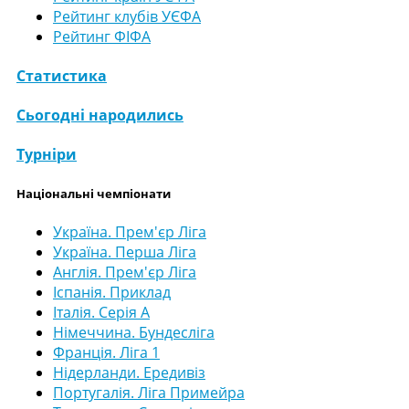
Рейтинг клубів УЄФА
Рейтинг ФІФА
Статистика
Сьогодні народились
Турніри
Національні чемпіонати
Україна. Прем'єр Ліга
Україна. Перша Ліга
Англія. Прем'єр Ліга
Іспанія. Приклад
Італія. Серія А
Німеччина. Бундесліга
Франція. Ліга 1
Нідерланди. Ередивіз
Португалія. Ліга Примейра