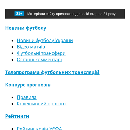
21+
Матеріали сайту призначені для осіб старше 21 року
Новини футболу
Новини футболу України
Відео матчів
Футбольні трансфери
Останні комментарі
Телепрограма футбольних трансляцій
Конкурс прогнозів
Правила
Колективний прогноз
Рейтинги
Рейтинг країн УЄФА