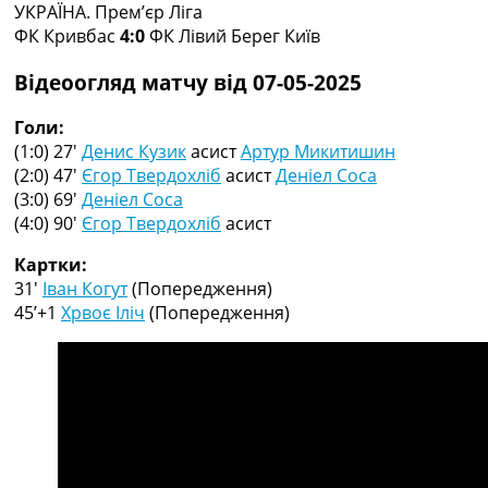
УКРАЇНА. Прем’єр Ліга
Колективний прогноз
ФК Кривбас
4:0
ФК Лівий Берег Київ
Турніри
Чемпіонат Світу
Відеоогляд матчу від 07-05-2025
Україна. Прем’єр-Ліга
Україна. Перша Ліга
Голи:
Ліга Чемпіонів
(1:0) 27′
Денис Кузик
асист
Артур Микитишин
Англія. Прем’єр-Ліга
(2:0) 47′
Єгор Твердохліб
асист
Деніел Соса
Іспанія. Ла Ліга
(3:0) 69′
Деніел Соса
Ще Турніри >>>
(4:0) 90′
Єгор Твердохліб
асист
Таблиці
Чемпіонат Світу. Турнирні таблиці
Картки:
Таблиця УПЛ
31′
Іван Когут
(Попередження)
Перша Ліга
45’+1
Хрвоє Іліч
(Попередження)
Таблиця АПЛ
Таблиця Ла Ліги
Таблиця Ліги Чемпіонів
Всі таблиці >>>
Рейтинги
Рейтинг країн УЄФА
Рейтинг клубів УЄФА