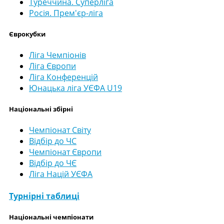
Туреччина. Суперліга
Росія. Прем'єр-ліга
Єврокубки
Ліга Чемпіонів
Ліга Європи
Ліга Конференцій
Юнацька ліга УЄФА U19
Національні збірні
Чемпіонат Світу
Відбір до ЧС
Чемпіонат Європи
Відбір до ЧЄ
Ліга Націй УЄФА
Турнірні таблиці
Національні чемпіонати