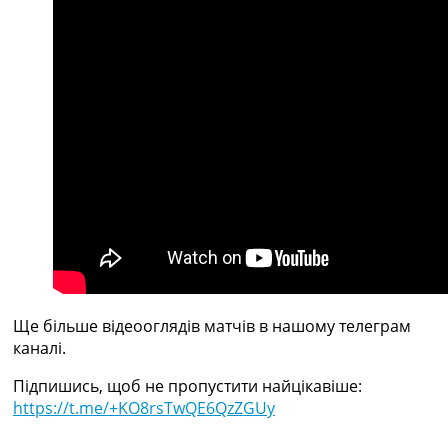
Рейтинг ФІФА
Телепрограма
RU
UA
Categories
Головна
Новини футболу
Відео
Новини футболу України
Футбольні трансфери
Останні коментарі
Конкурс прогнозів
Ще більше відеооглядів матчів в нашому телеграм
Логін
каналі.
Рейтінги
Правила
Підпишись, щоб не пропустити найцікавіше:
Колективний прогноз
https://t.me/+KO8rsTwQE6QzZGUy
Турніри
Чемпіонат Світу