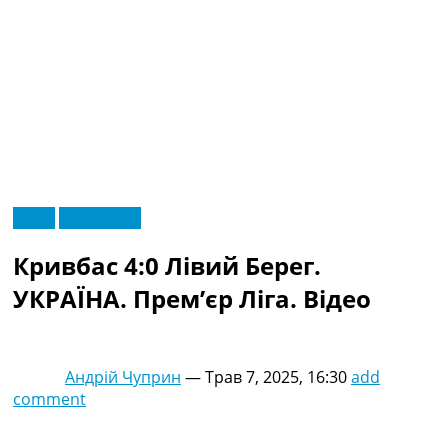
RU
Відео
Ексклюзив
UA
Головна
Меню
Кривбас 4:0 Лівий Берег.
Новини футболу
Відео
УКРАЇНА. Прем’єр Ліга. Відео
Новини футболу України
Футбольні трансфери
Останні коментарі
Андрій Чуприн
—
Трав 7, 2025, 16:30
add
Конкурс прогнозів
comment
Логін
Рейтінги
Правила