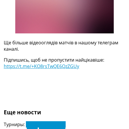
Україна. Прем’єр-Ліга
Україна. Перша Ліга
Ліга Чемпіонів
Англія. Прем’єр-Ліга
Іспанія. Ла Ліга
Ще Турніри >>>
Таблиці
Ще більше відеооглядів матчів в нашому телеграм
Чемпіонат Світу. Турнирні таблиці
каналі.
Таблиця УПЛ
Підпишись, щоб не пропустити найцікавіше:
Перша Ліга
https://t.me/+KO8rsTwQE6QzZGUy
Таблиця АПЛ
Таблиця Ла Ліги
Таблиця Ліги Чемпіонів
Всі таблиці >>>
Рейтинги
Рейтинг країн УЄФА
Рейтинг клубів УЄФА
Еще новости
Рейтинг ФІФА
Телепрограма
Турниры:
Ліга Конференцій