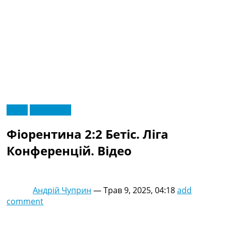
RU
Відео
Ексклюзив
UA
Головна
Меню
Фіорентина 2:2 Бетіс. Ліга
Новини футболу
Відео
Конференцій. Відео
Новини футболу України
Футбольні трансфери
Останні коментарі
Андрій Чуприн
—
Трав 9, 2025, 04:18
add
Конкурс прогнозів
comment
Логін
Рейтінги
Правила