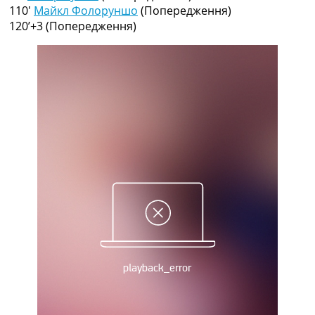
Рейтинг ФІФА
110′
Майкл Фолоруншо
(Попередження)
Телепрограма
120’+3
(Попередження)
RU
UA
Categories
Головна
Новини футболу
Відео
Новини футболу України
Футбольні трансфери
Останні коментарі
Конкурс прогнозів
Логін
Рейтінги
Правила
Колективний прогноз
Турніри
Чемпіонат Світу