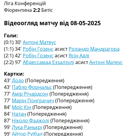
Ліга Конференцій
Колективний прогноз
Фіорентина
2:2
Бетіс
Турніри
Чемпіонат Світу
Відеоогляд матчу від 08-05-2025
Україна. Прем’єр-Ліга
Україна. Перша Ліга
Голи:
Ліга Чемпіонів
(0:1) 30′
Антоні Матеус
Англія. Прем’єр-Ліга
(1:1) 34′
Робін Гозенс
асист
Роландо Мандрагора
Іспанія. Ла Ліга
(2:1) 42′
Робін Гозенс
асист
Ясін Адлі
Ще Турніри >>>
(2:2) 97′
Абдессамад Еззалзулі
асист
Антоні Матеус
Таблиці
Чемпіонат Світу. Турнирні таблиці
Картки:
Таблиця УПЛ
43′
Додо
(Попередження)
Перша Ліга
43′
Пабло Форнальс
(Попередження)
Таблиця АПЛ
77′
Амір Річардсон
(Попередження)
Таблиця Ла Ліги
77′
Марін Понграчич
(Попередження)
Таблиця Ліги Чемпіонів
84′
Моїс Кін
(Попередження)
Всі таблиці >>>
84′
Натан
(Попередження)
Рейтинги
87′
Ніколо Фаджолі
(Попередження)
Рейтинг країн УЄФА
99′
Лука Раньєрі
(Попередження)
Рейтинг клубів УЄФА
99′
Айтор Руїбал
(Попередження)