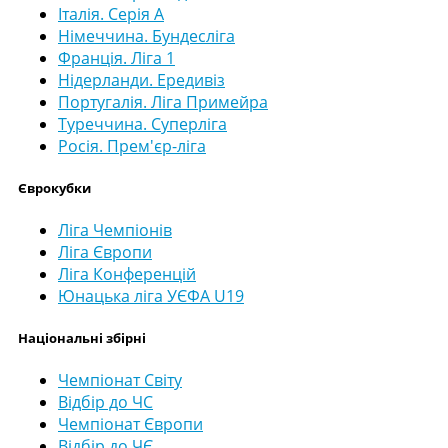
Італія. Серія А
Німеччина. Бундесліга
Франція. Ліга 1
Нідерланди. Ередивіз
Португалія. Ліга Примейра
Туреччина. Суперліга
Росія. Прем'єр-ліга
Єврокубки
Ліга Чемпіонів
Ліга Європи
Ліга Конференцій
Юнацька ліга УЄФА U19
Національні збірні
Чемпіонат Світу
Відбір до ЧС
Чемпіонат Європи
Відбір до ЧЄ