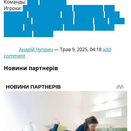
Команды:
Бетіс
Фіорентина
Игроки:
Абдессамад Еззалзулі
Айтор Руїбал
Амір
Річардсон
Антоні Матеус
Додо
Лука Раньєрі
Майкл
Фолоруншо
Марін Понграчич
Моїс Кін
Натан
Ніколо
Фаджолі
Пабло Форнальс
Робін Гозенс
Роландо
Мандрагора
Ясін Адлі
Андрій Чуприн
—
Трав 9, 2025, 04:18
add
comment
Новини партнерів