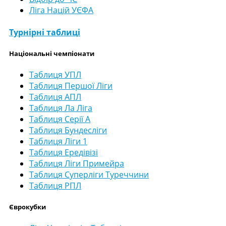
Ліга Націй УЄФА
Турнірні таблиці
Національні чемпіонати
Таблиця УПЛ
Таблиця Першої Ліги
Таблиця АПЛ
Таблиця Ла Ліга
Таблиця Серії А
Таблиця Бундесліги
Таблиця Ліги 1
Таблиця Ередівізі
Таблиця Ліги Примейра
Таблиця Суперліги Туреччини
Таблиця РПЛ
Єврокубки