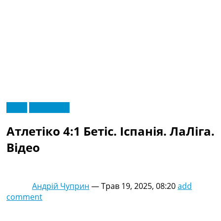
RU
Відео
Ексклюзив
UA
Головна
Меню
Атлетіко 4:1 Бетіс. Іспанія. ЛаЛіга.
Новини футболу
Відео
Відео
Новини футболу України
Футбольні трансфери
Останні коментарі
Андрій Чуприн
—
Трав 19, 2025, 08:20
add
Конкурс прогнозів
comment
Логін
Рейтінги
Правила