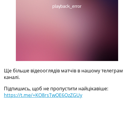
Україна. Прем’єр-Ліга
Україна. Перша Ліга
Ліга Чемпіонів
Англія. Прем’єр-Ліга
Іспанія. Ла Ліга
Ще Турніри >>>
Таблиці
Чемпіонат Світу. Турнирні таблиці
Таблиця УПЛ
Перша Ліга
Таблиця АПЛ
Ще більше відеооглядів матчів в нашому телеграм
Таблиця Ла Ліги
каналі.
Таблиця Ліги Чемпіонів
Підпишись, щоб не пропустити найцікавіше:
Всі таблиці >>>
https://t.me/+KO8rsTwQE6QzZGUy
Рейтинги
Рейтинг країн УЄФА
Рейтинг клубів УЄФА
Рейтинг ФІФА
Телепрограма