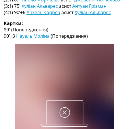
Рейтинг ФІФА
(3:1) 75′
Хуліан Альварес
асист
Антуан Грізман
Телепрограма
(4:1) 90’+6
Анхель Корреа
асист
Хуліан Альварес
RU
Картки:
UA
89′
(Попередження)
90’+3
Науель Моліна
(Попередження)
Categories
Головна
Новини футболу
Відео
Новини футболу України
Футбольні трансфери
Останні коментарі
Конкурс прогнозів
Логін
Рейтінги
Правила
Колективний прогноз
Турніри
Чемпіонат Світу