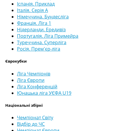
Іспанія. Приклад
Італія. Серія А
Німеччина. Бундесліга
Франція. Ліга 1
Нідерланди. Ередивіз
Португалія. Ліга Примейра
Туреччина. Суперліга
Росія. Прем'єр-ліга
Єврокубки
Ліга Чемпіонів
Ліга Європи
Ліга Конференцій
Юнацька ліга УЄФА U19
Національні збірні
Чемпіонат Світу
Відбір до ЧС
Чемпіонат Європи