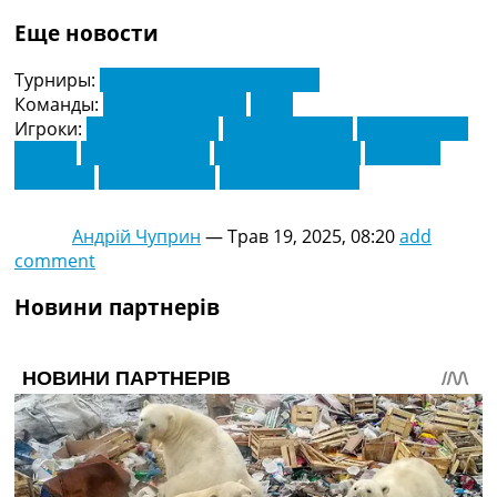
Еще новости
Турниры:
Ла Ліга. Чемпіонат Іспанії
Команды:
Атлетіко Мадрид
Бетіс
Игроки:
Антуан Грізман
Анхель Корреа
Джованні Ло
Чельсо
Науель Моліна
Пабло Форнальс
Робін Ле
Норманд
Самуель Ліно
Хуліан Альварес
Андрій Чуприн
—
Трав 19, 2025, 08:20
add
comment
Новини партнерів