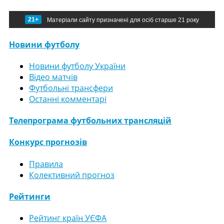
21+
Матеріали сайту призначені для осіб старше 21 року
Новини футболу
Новини футболу України
Відео матчів
Футбольні трансфери
Останні комментарі
Телепрограма футбольних трансляцій
Конкурс прогнозів
Правила
Колективний прогноз
Рейтинги
Рейтинг країн УЄФА