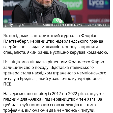
Рейтинг ФІФА
Телепрограма
RU
UA
Categories
Як повідомляє авторитетний журналіст Флоріан
Плеттенберг, керівництво нідерландського гранда
Головна
всерйоз розглядає можливість знову запросити
Новини футболу
спеціаліста, який раніше успішно керував командою.
Відео
Новини футболу України
Ця ініціатива пішла за рішенням Франческо Фарьолі
Футбольні трансфери
залишити свою посаду. Відставка італійського
Останні коментарі
тренера стала наслідком втраченого чемпіонського
Конкурс прогнозів
титулу в Ередівізі, який у заключному турі дістався
Логін
ПСВ.
Рейтінги
Нагадаємо, що період із 2017 по 2022 рік став дуже
Правила
плідним для «Аякса» під керівництвом тен Хага. За
Колективний прогноз
цей час клуб поповнив свою колекцію шістьма
Турніри
трофеями, включаючи два чемпіонські титули.
Чемпіонат Світу