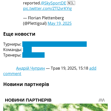
reported.
@SkySportDE
🇳🇱
pic.twitter.com/ZTl2vrKYig
— Florian Plettenberg
(@Plettigoal)
May 19, 2025
Еще новости
Турниры:
Чемпіонат Нідерландів. Ередивізі
Команды:
Аякс
Тренеры:
Ерік тен Хаг
Андрій Чуприн
—
Трав 19, 2025, 15:18
add
comment
Новини партнерів