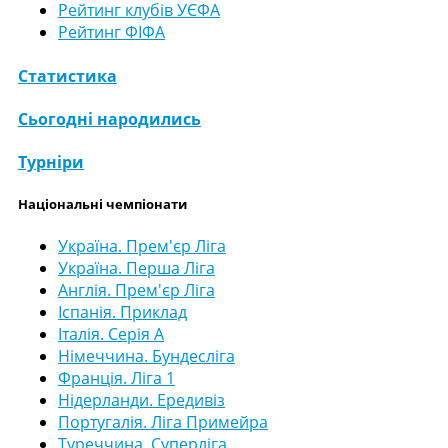
Рейтинг клубів УЄФА
Рейтинг ФІФА
Статистика
Сьогодні народились
Турніри
Національні чемпіонати
Україна. Прем'єр Ліга
Україна. Перша Ліга
Англія. Прем'єр Ліга
Іспанія. Приклад
Італія. Серія А
Німеччина. Бундесліга
Франція. Ліга 1
Нідерланди. Ередивіз
Португалія. Ліга Примейра
Туреччина. Суперліга