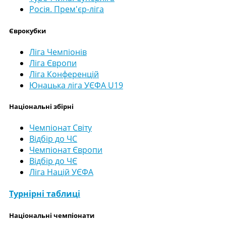
Росія. Прем'єр-ліга
Єврокубки
Ліга Чемпіонів
Ліга Європи
Ліга Конференцій
Юнацька ліга УЄФА U19
Національні збірні
Чемпіонат Світу
Відбір до ЧС
Чемпіонат Європи
Відбір до ЧЄ
Ліга Націй УЄФА
Турнірні таблиці
Національні чемпіонати