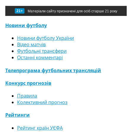
21+
Матеріали сайту призначені для осіб старше 21 року
Новини футболу
Новини футболу України
Відео матчів
Футбольні трансфери
Останні комментарі
Телепрограма футбольних трансляцій
Конкурс прогнозів
Правила
Колективний прогноз
Рейтинги
Рейтинг країн УЄФА