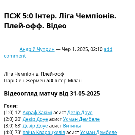
Колективний прогноз
Турніри
ПСЖ 5:0 Інтер. Ліга Чемпіонів.
Чемпіонат Світу
Плей-офф. Відео
Україна. Прем’єр-Ліга
Україна. Перша Ліга
Ліга Чемпіонів
Англія. Прем’єр-Ліга
Андрій Чуприн
—
Чер 1, 2025, 02:10
add
Іспанія. Ла Ліга
comment
Ще Турніри >>>
Таблиці
Чемпіонат Світу. Турнирні таблиці
Ліга Чемпіонів. Плей-офф
Таблиця УПЛ
Парі Сен-Жермен
5:0
Інтер Мілан
Перша Ліга
Таблиця АПЛ
Відеоогляд матчу від 31-05-2025
Таблиця Ла Ліги
Таблиця Ліги Чемпіонів
Голи:
Всі таблиці >>>
(1:0) 12′
Ахраф Хакімі
асист
Дезір Доуе
Рейтинги
(2:0) 20′
Дезір Доуе
асист
Усман Дембеле
Рейтинг країн УЄФА
(3:0) 63′
Дезір Доуе
асист
Витинья
Рейтинг клубів УЄФА
(4:0) 73′
Хвіча Кварацхелія
асист
Усман Дембеле