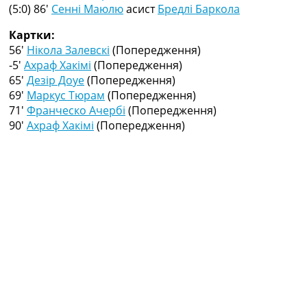
Рейтинг ФІФА
(5:0) 86′
Сенні Маюлю
асист
Бредлі Баркола
Телепрограма
Картки:
RU
56′
Нікола Залевскі
(Попередження)
UA
-5′
Ахраф Хакімі
(Попередження)
65′
Дезір Доуе
(Попередження)
Categories
69′
Маркус Тюрам
(Попередження)
71′
Франческо Ачербі
(Попередження)
Головна
90′
Ахраф Хакімі
(Попередження)
Новини футболу
Відео
Новини футболу України
Футбольні трансфери
Останні коментарі
Конкурс прогнозів
Логін
Рейтінги
Правила
Колективний прогноз
Турніри
Чемпіонат Світу