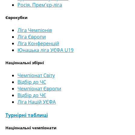
Росія. Прем'єр-ліга
Єврокубки
Ліга Чемпіонів
Ліга Європи
Ліга Конференцій
Юнацька ліга УЄФА U19
Національні збірні
Чемпіонат Світу
Відбір до ЧС
Чемпіонат Європи
Відбір до ЧЄ
Ліга Націй УЄФА
Турнірні таблиці
Національні чемпіонати