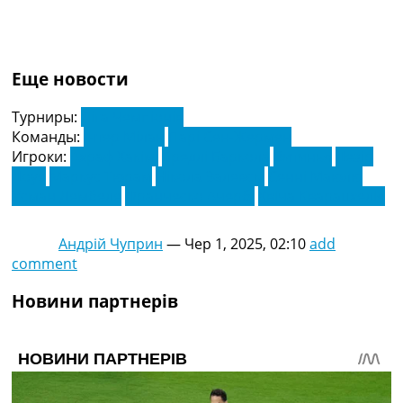
Еще новости
Турниры:
Ліга Чемпіонів
Команды:
Інтер Мілан
Парі Сен-Жермен
Игроки:
Ахраф Хакімі
Бредлі Баркола
Витинья
Дезір
Доуе
Маркус Тюрам
Нікола Залевскі
Сенні Маюлю
Усман Дембеле
Франческо Ачербі
Хвіча Кварацхелія
Андрій Чуприн
—
Чер 1, 2025, 02:10
add
comment
Новини партнерів