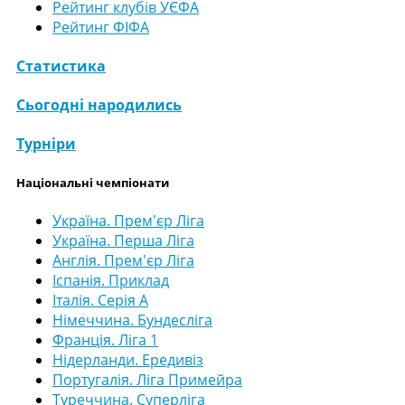
Рейтинг клубів УЄФА
Рейтинг ФІФА
Статистика
Сьогодні народились
Турніри
Національні чемпіонати
Україна. Прем'єр Ліга
Україна. Перша Ліга
Англія. Прем'єр Ліга
Іспанія. Приклад
Італія. Серія А
Німеччина. Бундесліга
Франція. Ліга 1
Нідерланди. Ередивіз
Португалія. Ліга Примейра
Туреччина. Суперліга