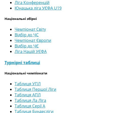
Ліга Конференцій
Юнацька ліга УЄФА U19
Національні збірні
Чемпіонат Світу
Відбір до ЧС
Чемпіонат Європи
Відбір до ЧЄ
Ліга Націй УЄФА
Турнірні таблиці
Національні чемпіонати
Таблиця УПЛ
Таблиця Першої Ліги
Таблиця АПЛ
Таблиця Ла Ліга
Таблиця Серії А
Таблиця Бундесліги