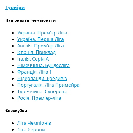
Турніри
Національні чемпіонати
Україна. Прем'єр Ліга
Україна. Перша Ліга
Англія. Прем'єр Ліга
Іспанія. Приклад
Італія. Серія А
Німеччина. Бундесліга
Франція. Ліга 1
Нідерланди. Ередивіз
Португалія. Ліга Примейра
Туреччина. Суперліга
Росія. Прем'єр-ліга
Єврокубки
Ліга Чемпіонів
Ліга Європи