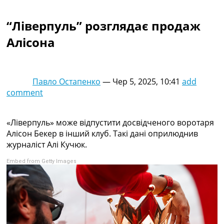
Колективний прогноз
Турніри
“Ліверпуль” розглядає продаж
Чемпіонат Світу
Алісона
Україна. Прем’єр-Ліга
Україна. Перша Ліга
Ліга Чемпіонів
Англія. Прем’єр-Ліга
Павло Остапенко
—
Чер 5, 2025, 10:41
add
Іспанія. Ла Ліга
comment
Ще Турніри >>>
Таблиці
Чемпіонат Світу. Турнирні таблиці
«Ліверпуль» може відпустити досвідченого воротаря
Таблиця УПЛ
Алісон Бекер в інший клуб. Такі дані оприлюднив
Перша Ліга
журналіст Алі Кучюк.
Таблиця АПЛ
Embed from Getty Images
Таблиця Ла Ліги
Таблиця Ліги Чемпіонів
Всі таблиці >>>
Рейтинги
Рейтинг країн УЄФА
Рейтинг клубів УЄФА