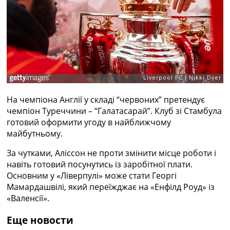
Рейтинг ФІФА
Телепрограма
RU
UA
Categories
Головна
На чемпіона Англії у складі “червоних” претендує
Новини футболу
чемпіон Туреччини – “Галатасарай”. Клуб зі Стамбула
Відео
готовий оформити угоду в найближчому
Новини футболу України
майбутньому.
Футбольні трансфери
Останні коментарі
За чутками, Аліссон не проти змінити місце роботи і
Конкурс прогнозів
навіть готовий посунутись із заробітної плати.
Логін
Основним у «Ліверпулі» може стати Георгі
Рейтінги
Мамардашвілі, який переїжджає на «Енфілд Роуд» із
Правила
«Валенсії».
Колективний прогноз
Турніри
Еще новости
Чемпіонат Світу