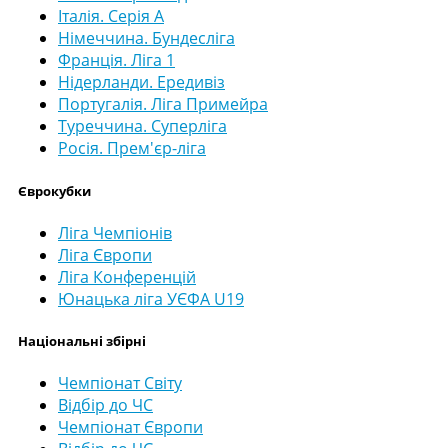
Італія. Серія А
Німеччина. Бундесліга
Франція. Ліга 1
Нідерланди. Ередивіз
Португалія. Ліга Примейра
Туреччина. Суперліга
Росія. Прем'єр-ліга
Єврокубки
Ліга Чемпіонів
Ліга Європи
Ліга Конференцій
Юнацька ліга УЄФА U19
Національні збірні
Чемпіонат Світу
Відбір до ЧС
Чемпіонат Європи