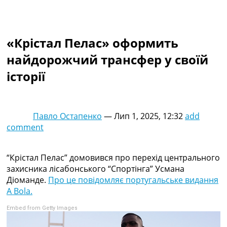
Колективний прогноз
Турніри
Чемпіонат Світу
«Крістал Пелас» оформить
Україна. Прем’єр-Ліга
Україна. Перша Ліга
найдорожчий трансфер у своїй
Ліга Чемпіонів
історії
Англія. Прем’єр-Ліга
Іспанія. Ла Ліга
Ще Турніри >>>
Таблиці
Павло Остапенко
—
Лип 1, 2025, 12:32
add
Чемпіонат Світу. Турнирні таблиці
comment
Таблиця УПЛ
Перша Ліга
Таблиця АПЛ
“Крістал Пелас” домовився про перехід центрального
Таблиця Ла Ліги
захисника лісабонського “Спортінга” Усмана
Таблиця Ліги Чемпіонів
Діоманде.
Про це повідомляє португальське видання
Всі таблиці >>>
A Bola.
Рейтинги
Embed from Getty Images
Рейтинг країн УЄФА
Рейтинг клубів УЄФА