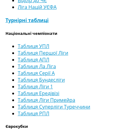
Відбір до ЧЄ
Ліга Націй УЄФА
Турнірні таблиці
Національні чемпіонати
Таблиця УПЛ
Таблиця Першої Ліги
Таблиця АПЛ
Таблиця Ла Ліга
Таблиця Серії А
Таблиця Бундесліги
Таблиця Ліги 1
Таблиця Ередівізі
Таблиця Ліги Примейра
Таблиця Суперліги Туреччини
Таблиця РПЛ
Єврокубки