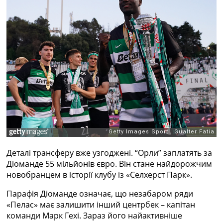
Рейтинг ФІФА
Телепрограма
RU
UA
Categories
Головна
Новини футболу
Відео
Новини футболу України
Футбольні трансфери
Останні коментарі
Деталі трансферу вже узгоджені. “Орли” заплатять за
Конкурс прогнозів
Діоманде 55 мільйонів євро. Він стане найдорожчим
Логін
новобранцем в історії клубу із «Селхерст Парк».
Рейтінги
Правила
Парафія Діоманде означає, що незабаром ряди
Колективний прогноз
«Пелас» має залишити інший центрбек – капітан
Турніри
команди Марк Гехі. Зараз його найактивніше
Чемпіонат Світу