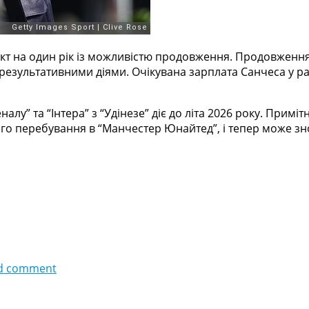
т на один рік із можливістю продовження. Продовження 
результативними діями. Очікувана зарплата Санчеса у ра
налу” та “Інтера” з “Удінезе” діє до літа 2026 року. При
го перебування в “Манчестер Юнайтед”, і тепер може зно
d comment