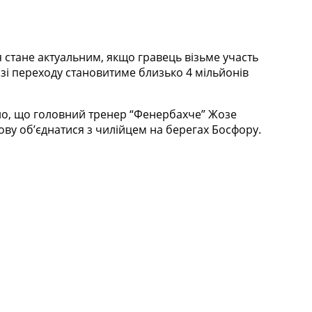
стане актуальним, якщо гравець візьме участь
зі переходу становитиме близько 4 мільйонів
мітно, що головний тренер “Фенербахче” Жозе
ву об’єднатися з чилійцем на берегах Босфору.