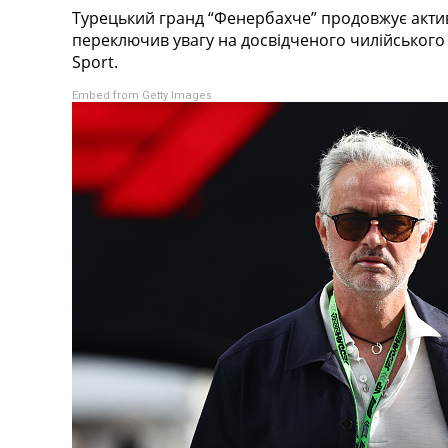
Турецький гранд “Фенербахче” продовжує акти
Турніри
переключив увагу на досвідченого чилійського ф
Чемпіонат Світу
Sport.
Україна. Прем’єр-Ліга
Україна. Перша Ліга
Embed from Getty Images
Ліга Чемпіонів
Англія. Прем’єр-Ліга
Іспанія. Ла Ліга
Ще Турніри >>>
Таблиці
Чемпіонат Світу. Турнирні таблиці
Таблиця УПЛ
Перша Ліга
Таблиця АПЛ
Таблиця Ла Ліги
Таблиця Ліги Чемпіонів
Всі таблиці >>>
Рейтинги
Рейтинг країн УЄФА
Рейтинг клубів УЄФА
Рейтинг ФІФА