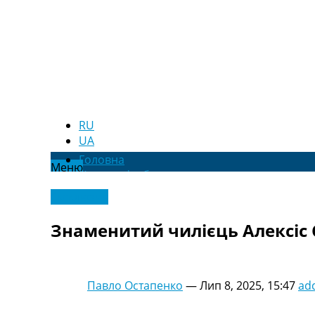
RU
UA
Головна
Меню
Новини футболу
Відео
Ексклюзив
Новини футболу України
Футбольні трансфери
Знаменитий чилієць Алексіс
Останні коментарі
Конкурс прогнозів
Логін
Рейтінги
Павло Остапенко
—
Лип 8, 2025, 15:47
ad
Правила
Колективний прогноз