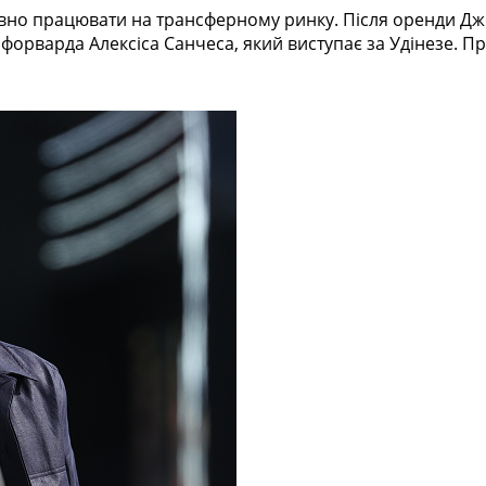
вно працювати на трансферному ринку. Після оренди Джо
орварда Алексіса Санчеса, який виступає за Удінезе. Про 