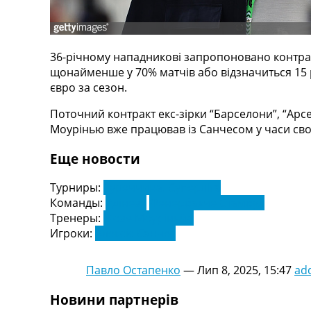
Телепрограма
RU
UA
36-річному нападникові запропоновано контрак
щонайменше у 70% матчів або відзначиться 15 
Categories
євро за сезон.
Головна
Поточний контракт екс-зірки “Барселони”, “Арсе
Новини футболу
Моурінью вже працював із Санчесом у часи сво
Відео
Новини футболу України
Еще новости
Футбольні трансфери
Останні коментарі
Турниры:
Туреччина. Суперліга
Конкурс прогнозів
Команды:
Удінезе
Фенербахче Стамбул
Логін
Тренеры:
Жозе Моуріньйо
Рейтінги
Игроки:
Алексіс Санчес
Правила
Колективний прогноз
Павло Остапенко
—
Лип 8, 2025, 15:47
ad
Турніри
Чемпіонат Світу
Новини партнерів
Україна. Прем’єр-Ліга