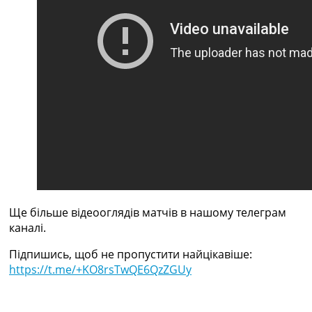
Україна. Прем’єр-Ліга
Україна. Перша Ліга
Ліга Чемпіонів
Англія. Прем’єр-Ліга
Іспанія. Ла Ліга
Ще Турніри >>>
Таблиці
Чемпіонат Світу. Турнирні таблиці
Таблиця УПЛ
Перша Ліга
Таблиця АПЛ
Таблиця Ла Ліги
Таблиця Ліги Чемпіонів
Всі таблиці >>>
Ще більше відеооглядів матчів в нашому телеграм
Рейтинги
каналі.
Рейтинг країн УЄФА
Підпишись, щоб не пропустити найцікавіше:
Рейтинг клубів УЄФА
https://t.me/+KO8rsTwQE6QzZGUy
Рейтинг ФІФА
Телепрограма