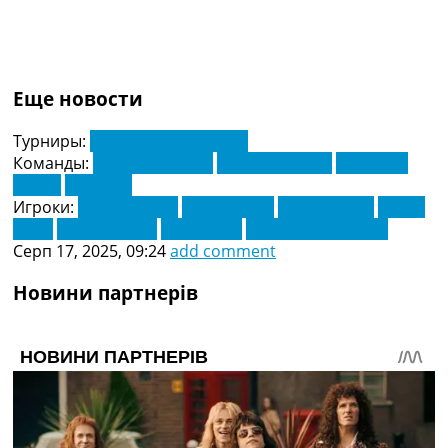
Еще новости
Турниры:
Англія. Прем'єр-Ліга
Команды:
Вулвергемптон
Манчестер Сіті
Південна
Корея
Хорватія
Игроки:
Ерлінг Холан
Метт Доерті
Ніко О'Рейлі
Оскар
Бобб
Раяни Черки
Ріко Льюїс
Тиджані Рейндерс
Серп 17, 2025, 09:24
add comment
Новини партнерів