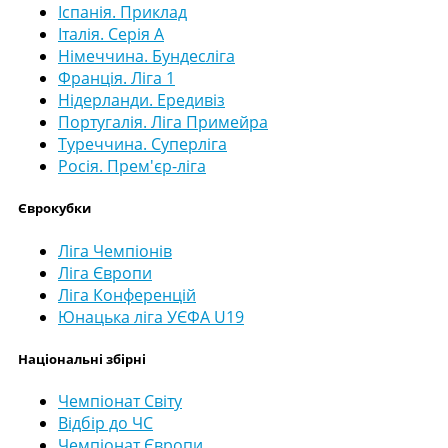
Іспанія. Приклад
Італія. Серія А
Німеччина. Бундесліга
Франція. Ліга 1
Нідерланди. Ередивіз
Португалія. Ліга Примейра
Туреччина. Суперліга
Росія. Прем'єр-ліга
Єврокубки
Ліга Чемпіонів
Ліга Європи
Ліга Конференцій
Юнацька ліга УЄФА U19
Національні збірні
Чемпіонат Світу
Відбір до ЧС
Чемпіонат Європи