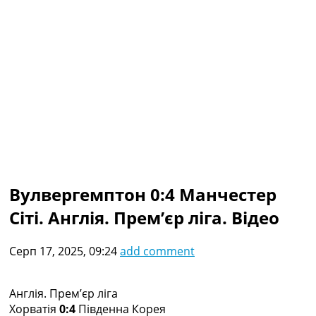
Колективний прогноз
Турніри
Чемпіонат Світу
Україна. Прем’єр-Ліга
Україна. Перша Ліга
Ліга Чемпіонів
Англія. Прем’єр-Ліга
Іспанія. Ла Ліга
Ще Турніри >>>
Таблиці
Чемпіонат Світу. Турнирні таблиці
Таблиця УПЛ
Вулвергемптон 0:4 Манчестер
Перша Ліга
Сіті. Англія. Прем’єр ліга. Відео
Таблиця АПЛ
Таблиця Ла Ліги
Таблиця Ліги Чемпіонів
Серп 17, 2025, 09:24
add comment
Всі таблиці >>>
Рейтинги
Рейтинг країн УЄФА
Англія. Прем’єр ліга
Рейтинг клубів УЄФА
Хорватія
0:4
Південна Корея