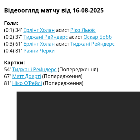
Рейтинг ФІФА
Відеоогляд матчу від 16-08-2025
Телепрограма
RU
Голи:
UA
(0:1) 34′
Ерлінг Холан
асист
Ріко Льюїс
(0:2) 37′
Тиджані Рейндерс
асист
Оскар Бобб
Categories
(0:3) 61′
Ерлінг Холан
асист
Тиджані Рейндерс
(0:4) 81′
Раяни Черки
Головна
Новини футболу
Картки:
Відео
54′
Тиджані Рейндерс
(Попередження)
Новини футболу України
67′
Метт Доерті
(Попередження)
Футбольні трансфери
81′
Ніко О’Рейлі
(Попередження)
Останні коментарі
Конкурс прогнозів
Логін
Рейтінги
Правила
Колективний прогноз
Турніри
Чемпіонат Світу