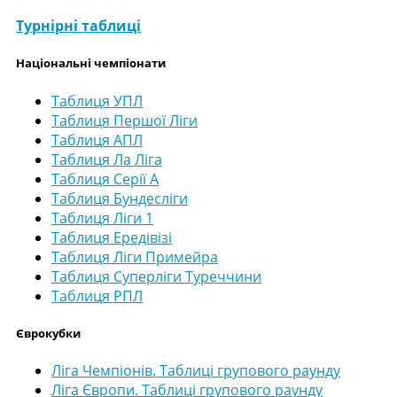
Турнірні таблиці
Національні чемпіонати
Таблиця УПЛ
Таблиця Першої Ліги
Таблиця АПЛ
Таблиця Ла Ліга
Таблиця Серії А
Таблиця Бундесліги
Таблиця Ліги 1
Таблиця Ередівізі
Таблиця Ліги Примейра
Таблиця Суперліги Туреччини
Таблиця РПЛ
Єврокубки
Ліга Чемпіонів. Таблиці групового раунду
Ліга Європи. Таблиці групового раунду