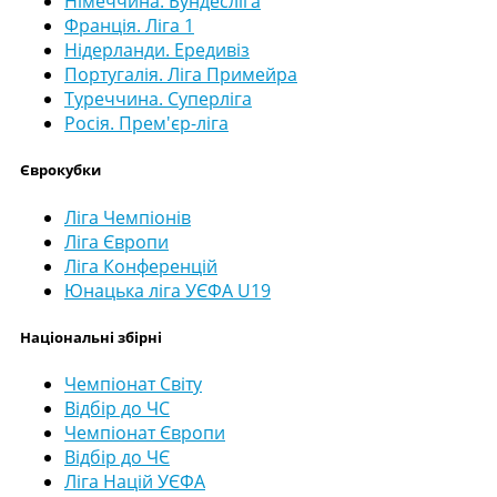
Німеччина. Бундесліга
Франція. Ліга 1
Нідерланди. Ередивіз
Португалія. Ліга Примейра
Туреччина. Суперліга
Росія. Прем'єр-ліга
Єврокубки
Ліга Чемпіонів
Ліга Європи
Ліга Конференцій
Юнацька ліга УЄФА U19
Національні збірні
Чемпіонат Світу
Відбір до ЧС
Чемпіонат Європи
Відбір до ЧЄ
Ліга Націй УЄФА