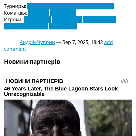
Турниры:
Чемпіонат Cвіту 2026. Відбір. Європа
Команды:
Вірменія
Португалія
Игроки:
Ерік Пілоян
Жоао Фелікс
Жоау Канселу
Кріштіану Роналду
Педро Нето
Андрій Чуприн
—
Вер 7, 2025, 18:42
add
comment
Новини партнерів