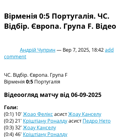
Колективний прогноз
Турніри
Вірменія 0:5 Португалія. ЧC.
Чемпіонат Світу
Відбір. Європа. Група F. Відео
Україна. Прем’єр-Ліга
Україна. Перша Ліга
Ліга Чемпіонів
Англія. Прем’єр-Ліга
Андрій Чуприн
—
Вер 7, 2025, 18:42
add
Іспанія. Ла Ліга
comment
Ще Турніри >>>
Таблиці
Чемпіонат Світу. Турнирні таблиці
ЧC. Відбір. Європа. Група F
Таблиця УПЛ
Вірменія
0:5
Португалія
Перша Ліга
Таблиця АПЛ
Відеоогляд матчу від 06-09-2025
Таблиця Ла Ліги
Таблиця Ліги Чемпіонів
Голи:
Всі таблиці >>>
(0:1) 10′
Жоао Фелікс
асист
Жоау Канселу
Рейтинги
(0:2) 21′
Кріштіану Роналду
асист
Педро Нето
Рейтинг країн УЄФА
(0:3) 32′
Жоау Канселу
Рейтинг клубів УЄФА
(0:4) 46′
Кріштіану Роналду