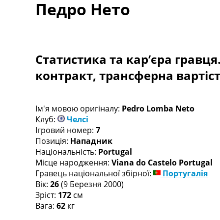
Педро Нето
Турніри
Чемпіонат Світу
Україна. Прем’єр-Ліга
Україна. Перша Ліга
Ліга Чемпіонів
Статистика та кар’єра гравця
Англія. Прем’єр-Ліга
контракт, трансферна вартіс
Іспанія. Ла Ліга
Ще Турніри >>>
Таблиці
Чемпіонат Світу. Турнирні таблиці
Ім'я мовою оригіналу:
Pedro Lomba Neto
Таблиця УПЛ
Клуб:
Челсі
Перша Ліга
Ігровий номер:
7
Таблиця АПЛ
Позиція:
Нападник
Таблиця Ла Ліги
Національність:
Portugal
Таблиця Ліги Чемпіонів
Місце народження:
Viana do Castelo Portugal
Всі таблиці >>>
Гравець національної збірної:
Португалія
Рейтинги
Вік:
26
(9 Березня 2000)
Рейтинг країн УЄФА
Зріст:
172
см
Рейтинг клубів УЄФА
Вага:
62
кг
Рейтинг ФІФА