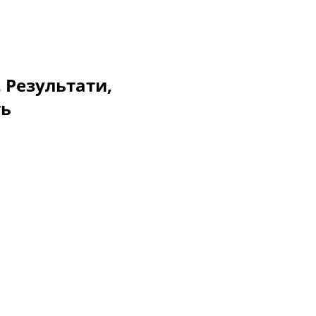
. Результати,
ть