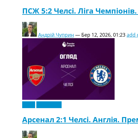
ПСЖ 5:2 Челсі. Ліга Чемпіонів.
Андрій Чуприн
—
Бер 12, 2026, 01:23
add
Відео
Ексклюзив
Арсенал 2:1 Челсі. Англія. Прем