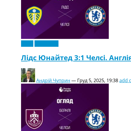
Відео
Ексклюзив
Лідс Юнайтед 3:1 Челсі. Англія
Андрій Чуприн
—
Груд 5, 2025, 19:38
add 