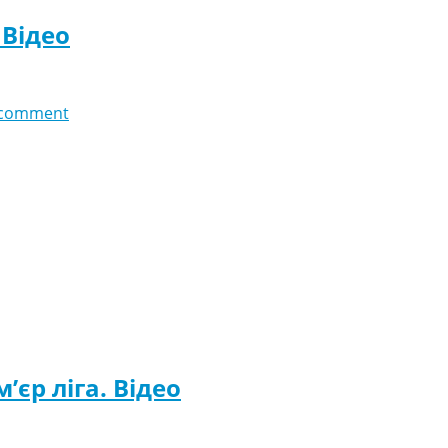
 Відео
 comment
’єр ліга. Відео