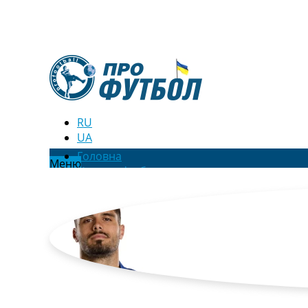
RU
UA
Головна
Меню
Новини футболу
Відео
Новини футболу України
Футбольні трансфери
Останні коментарі
Конкурс прогнозів
Логін
Рейтінги
Правила
Колективний прогноз