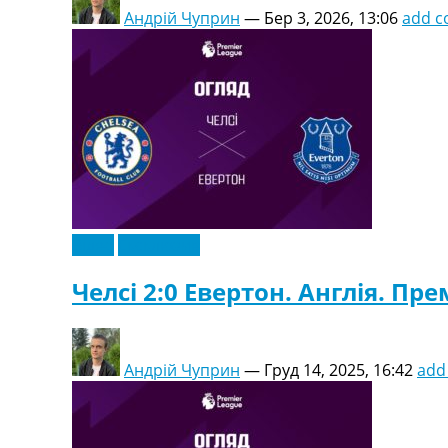
Андрій Чуприн
—
Бер 3, 2026, 13:06
add 
Відео
Ексклюзив
Челсі 2:0 Евертон. Англія. Прем
Андрій Чуприн
—
Груд 14, 2025, 16:42
add