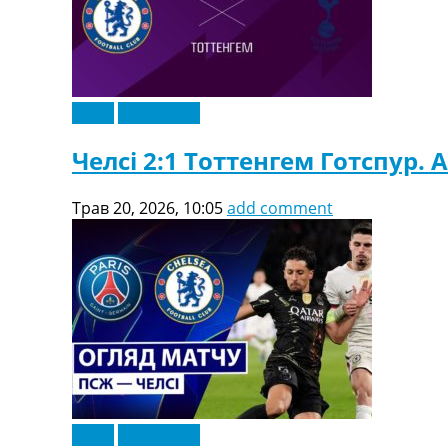
Відео
Ексклюзив
Челсі 2:1 Тоттенгем Готспур. А
Трав 20, 2026, 10:05
add comment
Відео
Ексклюзив