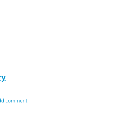
ту
dd comment