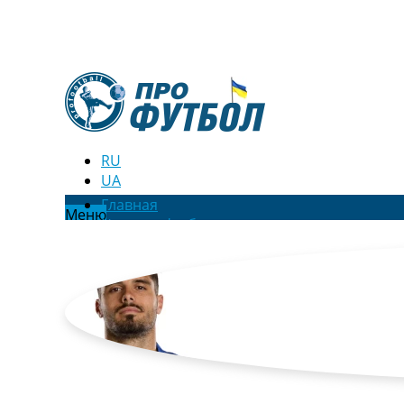
RU
UA
Главная
Меню
Новости футбола
Видео
Трансферы
Новости футбола Украины
Последние комментарии
Конкурс прогнозов
Логин
Рейтинги
Правила
Коллективный прогноз