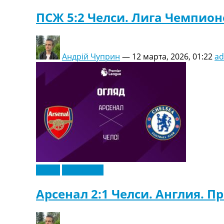
ПСЖ 5:2 Челси. Лига Чемпион
Андрій Чуприн
—
12 марта, 2026, 01:22
a
Видео
Эксклюзив
Арсенал 2:1 Челси. Англия. П