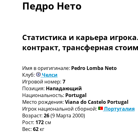
Педро Нето
Турниры
Чемпионат Мира
Украина. Премьер-Лига
Украина. Первая Лига
Лига Чемпионов
Статистика и карьера игрока
Англия. Премьер Лига
контракт, трансферная стои
Испания. Ла Лига
Другие Турниры >>>
Таблицы
Таблицы групп Чемпионата Мира
Имя в оригигинале:
Pedro Lomba Neto
Украина. Премьер-Лига
Клуб:
Челси
Украина. Первая Лига
Игровой номер:
7
Лига Чемпионов. Таблицы групп
Позиция:
Нападающий
Англия. Премьер-Лига
Национальность:
Portugal
Испания. Ла Лига
Место рождения:
Viana do Castelo Portugal
Все таблицы >>>
Игрок национальной сборной:
Португалия
Рейтинги
Возраст:
26
(9 Марта 2000)
Рейтинг стран УЕФА
Рост:
172
см
Рейтинг клубов УЕФА
Вес:
62
кг
Рейтинг ФИФА