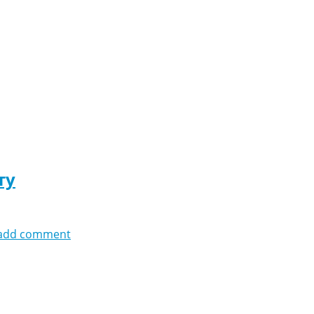
ту
add comment