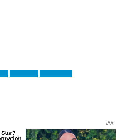
мер
Педро Нето
Тріво Чалоба