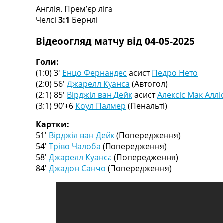
Англія. Прем’єр ліга
Турніри
Челсі
3:1
Бернлі
Чемпіонат Світу
Україна. Прем’єр-Ліга
Відеоогляд матчу від 04-05-2025
Україна. Перша Ліга
Ліга Чемпіонів
Голи:
Англія. Прем’єр-Ліга
(1:0) 3′
Енцо Фернандес
асист
Педро Нето
Іспанія. Ла Ліга
(2:0) 56′
Джарелл Куанса
(Автогол)
Ще Турніри >>>
(2:1) 85′
Вірджіл ван Дейк
асист
Алексіс Мак Аллі
Таблиці
(3:1) 90’+6
Коул Палмер
(Пенальті)
Чемпіонат Світу. Турнирні таблиці
Таблиця УПЛ
Картки:
Перша Ліга
51′
Вірджіл ван Дейк
(Попередження)
Таблиця АПЛ
54′
Тріво Чалоба
(Попередження)
Таблиця Ла Ліги
58′
Джарелл Куанса
(Попередження)
Таблиця Ліги Чемпіонів
84′
Джадон Санчо
(Попередження)
Всі таблиці >>>
Рейтинги
Рейтинг країн УЄФА
Рейтинг клубів УЄФА
Рейтинг ФІФА