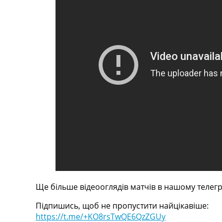
Телепрограма
RU
UA
Categories
Головна
Новини футболу
Відео
Новини футболу України
Футбольні трансфери
Останні коментарі
Конкурс прогнозів
Логін
Рейтінги
Правила
Ще більше відеооглядів матчів в нашому телегр
Колективний прогноз
Турніри
Підпишись, щоб не пропустити найцікавіше:
Чемпіонат Світу
https://t.me/+KO8rsTwQE6QzZGUy
Україна. Прем’єр-Ліга