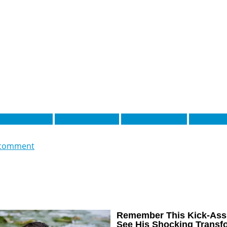
жадон Санчо
Джарелл Куанса
Енцо Фернандес
Коул Пал
 comment