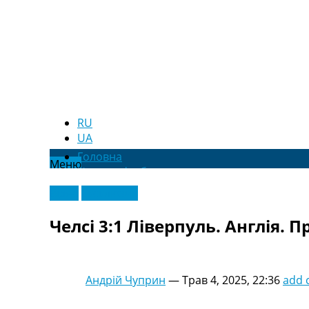
RU
UA
Головна
Меню
Новини футболу
Відео
Відео
Ексклюзив
Новини футболу України
Футбольні трансфери
Челсі 3:1 Ліверпуль. Англія. Пр
Останні коментарі
Конкурс прогнозів
Логін
Рейтінги
Андрій Чуприн
—
Трав 4, 2025, 22:36
add
Правила
Колективний прогноз