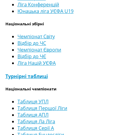
Ліга Конференцій
Юнацька ліга УЄФА U19
Національні збірні
Чемпіонат Світу
Відбір до ЧС
Чемпіонат Європи
Відбір до ЧЄ
Ліга Націй УЄФА
Турнірні таблиці
Національні чемпіонати
Таблиця УПЛ
Таблиця Першої Ліги
Таблиця АПЛ
Таблиця Ла Ліга
Таблиця Серії А
Таблиця Бундесліги