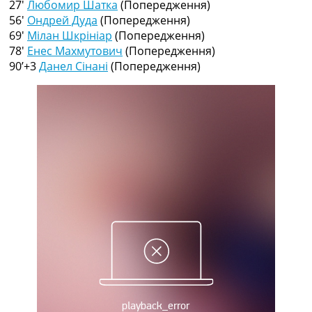
27′
Любомир Шатка
(Попередження)
Рейтинг ФІФА
56′
Ондрей Дуда
(Попередження)
Телепрограма
69′
Мілан Шкрініар
(Попередження)
RU
78′
Енес Махмутович
(Попередження)
UA
90’+3
Данел Сінані
(Попередження)
Categories
Головна
Новини футболу
Відео
Новини футболу України
Футбольні трансфери
Останні коментарі
Конкурс прогнозів
Логін
Рейтінги
Правила
Колективний прогноз
Турніри
Чемпіонат Світу