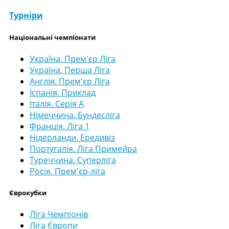
Турніри
Національні чемпіонати
Україна. Прем'єр Ліга
Україна. Перша Ліга
Англія. Прем'єр Ліга
Іспанія. Приклад
Італія. Серія А
Німеччина. Бундесліга
Франція. Ліга 1
Нідерланди. Ередивіз
Португалія. Ліга Примейра
Туреччина. Суперліга
Росія. Прем'єр-ліга
Єврокубки
Ліга Чемпіонів
Ліга Європи