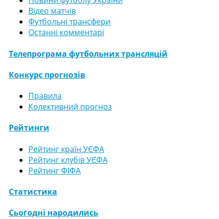
Новини футболу України
Відео матчів
Футбольні трансфери
Останні комментарі
Телепрограма футбольних трансляцій
Конкурс прогнозів
Правила
Колективний прогноз
Рейтинги
Рейтинг країн УЄФА
Рейтинг клубів УЄФА
Рейтинг ФІФА
Статистика
Сьогодні народились