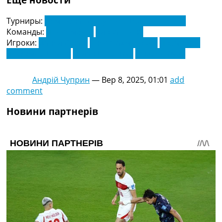
Турниры:
Чемпіонат Cвіту 2026. Відбір. Європа
Команды:
Люксембург
Словаччина
Игроки:
Данел Сінані
Енес Махмутович
Лоран Янс
Любомир Шатка
Мілан Шкрініар
Ондрей Дуда
Андрій Чуприн
—
Вер 8, 2025, 01:01
add
comment
Новини партнерів