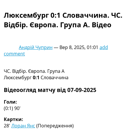
Колективний прогноз
Турніри
Люксембург 0:1 Словаччина. ЧC.
Чемпіонат Світу
Відбір. Європа. Група A. Відео
Україна. Прем’єр-Ліга
Україна. Перша Ліга
Ліга Чемпіонів
Англія. Прем’єр-Ліга
Андрій Чуприн
—
Вер 8, 2025, 01:01
add
Іспанія. Ла Ліга
comment
Ще Турніри >>>
Таблиці
Чемпіонат Світу. Турнирні таблиці
ЧC. Відбір. Європа. Група A
Таблиця УПЛ
Люксембург
0:1
Словаччина
Перша Ліга
Таблиця АПЛ
Відеоогляд матчу від 07-09-2025
Таблиця Ла Ліги
Таблиця Ліги Чемпіонів
Голи:
Всі таблиці >>>
(0:1) 90′
Рейтинги
Картки:
Рейтинг країн УЄФА
28′
Лоран Янс
(Попередження)
Рейтинг клубів УЄФА