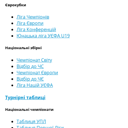
Єврокубки
Ліга Чемпіонів
Ліга Європи
Ліга Конференцій
Юнацька ліга УЄФА U19
Національні збірні
Чемпіонат Світу
Відбір до ЧС
Чемпіонат Європи
Відбір до ЧЄ
Ліга Націй УЄФА
Турнірні таблиці
Національні чемпіонати
Таблиця УПЛ
Таблиця Першої Ліги