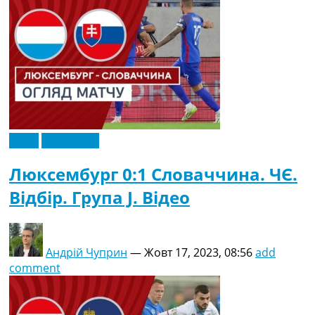
Відео
Ексклюзив
Люксембург 0:1 Словаччина. ЧЄ.
Відбір. Група J. Відео
Андрій Чуприн
—
Жовт 17, 2023, 08:56
add
comment