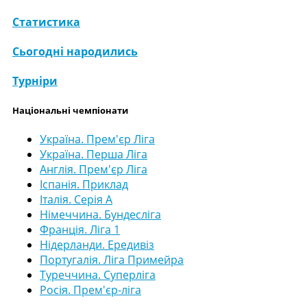
Статистика
Сьогодні народились
Турніри
Національні чемпіонати
Україна. Прем'єр Ліга
Україна. Перша Ліга
Англія. Прем'єр Ліга
Іспанія. Приклад
Італія. Серія А
Німеччина. Бундесліга
Франція. Ліга 1
Нідерланди. Ередивіз
Португалія. Ліга Примейра
Туреччина. Суперліга
Росія. Прем'єр-ліга