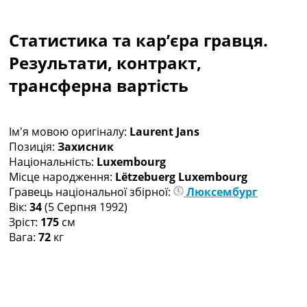
Колективний прогноз
Турніри
Статистика та кар’єра гравця.
Чемпіонат Світу
Україна. Прем’єр-Ліга
Результати, контракт,
Україна. Перша Ліга
трансферна вартість
Ліга Чемпіонів
Англія. Прем’єр-Ліга
Іспанія. Ла Ліга
Ім'я мовою оригіналу:
Laurent Jans
Ще Турніри >>>
Позиція:
Захисник
Таблиці
Національність:
Luxembourg
Чемпіонат Світу. Турнирні таблиці
Місце народження:
Lëtzebuerg Luxembourg
Таблиця УПЛ
Гравець національної збірної:
Люксембург
Перша Ліга
Вік:
34
(5 Серпня 1992)
Таблиця АПЛ
Зріст:
175
см
Таблиця Ла Ліги
Вага:
72
кг
Таблиця Ліги Чемпіонів
Всі таблиці >>>
Рейтинги
Рейтинг країн УЄФА
Рейтинг клубів УЄФА