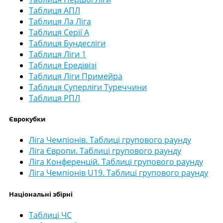
Таблиця АПЛ
Таблиця Ла Ліга
Таблиця Серії А
Таблиця Бундесліги
Таблиця Ліги 1
Таблиця Ередівізі
Таблиця Ліги Примейра
Таблиця Суперліги Туреччини
Таблиця РПЛ
Єврокубки
Ліга Чемпіонів. Таблиці групового раунду
Ліга Європи. Таблиці групового раунду
Ліга Конференцій. Таблиці групового раунду
Ліга Чемпіонів U19. Таблиці групового раунду
Національні збірні
Таблиці ЧС