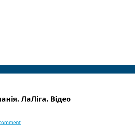
панія. ЛаЛіга. Відео
 comment