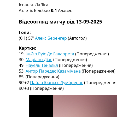
Іспанія. ЛаЛіга
Турніри
Атлетік Більбао
0:1
Алавес
Чемпіонат Світу
Україна. Прем’єр-Ліга
Відеоогляд матчу від 13-09-2025
Україна. Перша Ліга
Ліга Чемпіонів
Голи:
Англія. Прем’єр-Ліга
(0:1) 57′
Алекс Беренгер
(Автогол)
Іспанія. Ла Ліга
Ще Турніри >>>
Картки:
Таблиці
19′
Іньїго Руїс Де Галаррета
(Попередження)
Чемпіонат Світу. Турнирні таблиці
30′
Маріано Діас
(Попередження)
Таблиця УПЛ
49′
Науель Теналья
(Попередження)
Перша Ліга
53′
Айтор Паредес Казамічана
(Попередження)
Таблиця АПЛ
85′
(Попередження)
Таблиця Ла Ліги
90’+2
Пабло Ібаньєс Лумбрерас
(Попередження
Таблиця Ліги Чемпіонів
90’+3
(Попередження)
Всі таблиці >>>
Рейтинги
Рейтинг країн УЄФА
Рейтинг клубів УЄФА
Рейтинг ФІФА