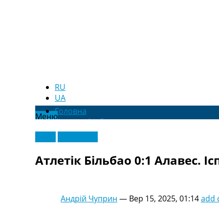
RU
UA
Головна
Меню
Новини футболу
Відео
Відео
Ексклюзив
Новини футболу України
Футбольні трансфери
Атлетік Більбао 0:1 Алавес. Іс
Останні коментарі
Конкурс прогнозів
Логін
Рейтінги
Андрій Чуприн
—
Вер 15, 2025, 01:14
add
Правила
Колективний прогноз