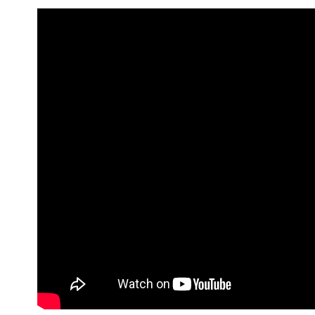
Рейтинг ФІФА
Телепрограма
RU
UA
Categories
Головна
Новини футболу
Відео
Новини футболу України
Футбольні трансфери
Останні коментарі
Конкурс прогнозів
Логін
Рейтінги
Правила
Колективний прогноз
Турніри
Чемпіонат Світу