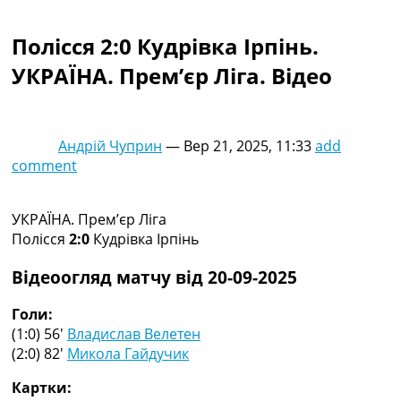
Колективний прогноз
Турніри
Полісся 2:0 Кудрівка Ірпінь.
Чемпіонат Світу
УКРАЇНА. Прем’єр Ліга. Відео
Україна. Прем’єр-Ліга
Україна. Перша Ліга
Ліга Чемпіонів
Англія. Прем’єр-Ліга
Андрій Чуприн
—
Вер 21, 2025, 11:33
add
Іспанія. Ла Ліга
comment
Ще Турніри >>>
Таблиці
Чемпіонат Світу. Турнирні таблиці
УКРАЇНА. Прем’єр Ліга
Таблиця УПЛ
Полісся
2:0
Кудрівка Ірпінь
Перша Ліга
Таблиця АПЛ
Відеоогляд матчу від 20-09-2025
Таблиця Ла Ліги
Таблиця Ліги Чемпіонів
Голи:
Всі таблиці >>>
(1:0) 56′
Владислав Велетен
Рейтинги
(2:0) 82′
Микола Гайдучик
Рейтинг країн УЄФА
Картки:
Рейтинг клубів УЄФА