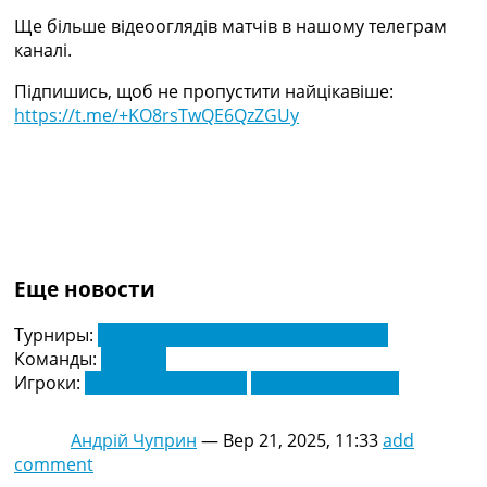
Україна. Прем’єр-Ліга
Ще більше відеооглядів матчів в нашому телеграм
Україна. Перша Ліга
каналі.
Ліга Чемпіонів
Англія. Прем’єр-Ліга
Підпишись, щоб не пропустити найцікавіше:
Іспанія. Ла Ліга
https://t.me/+KO8rsTwQE6QzZGUy
Ще Турніри >>>
Таблиці
Чемпіонат Світу. Турнирні таблиці
Таблиця УПЛ
Перша Ліга
Таблиця АПЛ
Таблиця Ла Ліги
Еще новости
Таблиця Ліги Чемпіонів
Всі таблиці >>>
Турниры:
Чемпіонат України з футболу. УПЛ
Рейтинги
Команды:
Полісся
Рейтинг країн УЄФА
Игроки:
Владислав Велетен
Микола Гайдучик
Рейтинг клубів УЄФА
Рейтинг ФІФА
Андрій Чуприн
—
Вер 21, 2025, 11:33
add
Телепрограма
comment