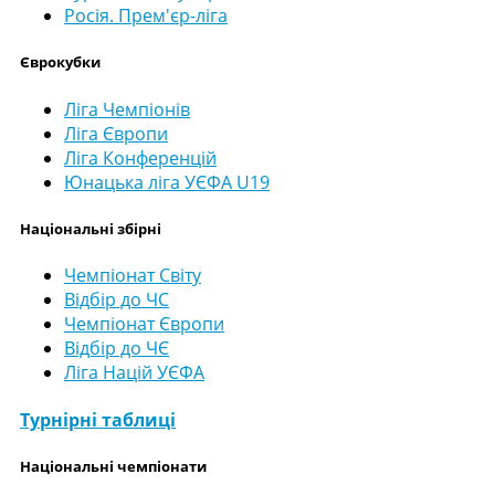
Росія. Прем'єр-ліга
Єврокубки
Ліга Чемпіонів
Ліга Європи
Ліга Конференцій
Юнацька ліга УЄФА U19
Національні збірні
Чемпіонат Світу
Відбір до ЧС
Чемпіонат Європи
Відбір до ЧЄ
Ліга Націй УЄФА
Турнірні таблиці
Національні чемпіонати