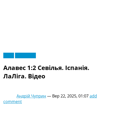
RU
Відео
Ексклюзив
UA
Головна
Меню
Алавес 1:2 Севілья. Іспанія.
Новини футболу
Відео
ЛаЛіга. Відео
Новини футболу України
Футбольні трансфери
Останні коментарі
Андрій Чуприн
—
Вер 22, 2025, 01:07
add
Конкурс прогнозів
comment
Логін
Рейтінги
Правила