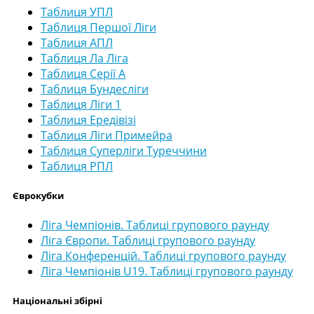
Таблиця УПЛ
Таблиця Першої Ліги
Таблиця АПЛ
Таблиця Ла Ліга
Таблиця Серії А
Таблиця Бундесліги
Таблиця Ліги 1
Таблиця Ередівізі
Таблиця Ліги Примейра
Таблиця Суперліги Туреччини
Таблиця РПЛ
Єврокубки
Ліга Чемпіонів. Таблиці групового раунду
Ліга Європи. Таблиці групового раунду
Ліга Конференцій. Таблиці групового раунду
Ліга Чемпіонів U19. Таблиці групового раунду
Національні збірні