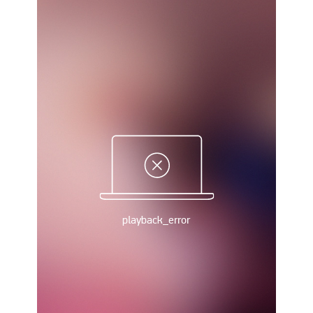
Рейтинг ФІФА
Телепрограма
RU
UA
Categories
Головна
Новини футболу
Відео
Новини футболу України
Футбольні трансфери
Останні коментарі
Конкурс прогнозів
Логін
Рейтінги
Правила
Колективний прогноз
Турніри
Чемпіонат Світу