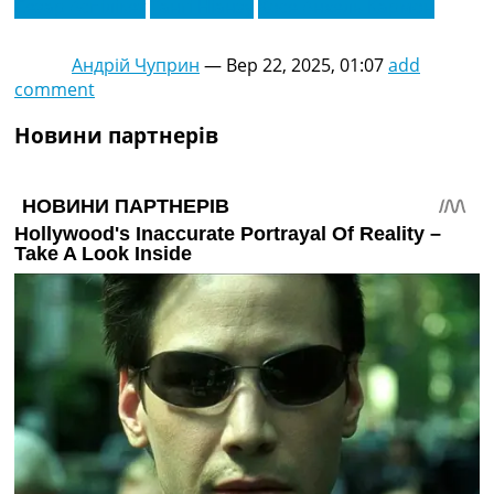
Сезар Аспілікет
Тангі Ніанзу
Хосе Анхель Кармон
Андрій Чуприн
—
Вер 22, 2025, 01:07
add
comment
Новини партнерів