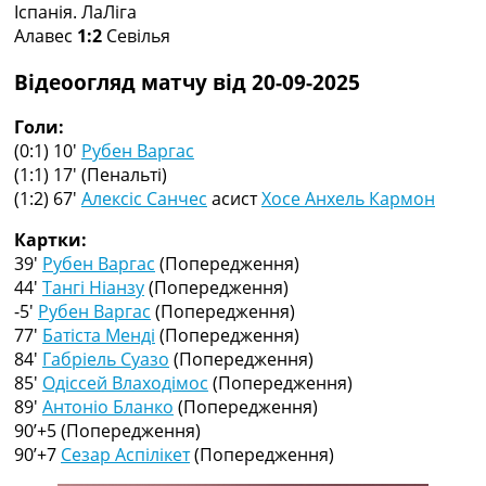
Іспанія. ЛаЛіга
Колективний прогноз
Алавес
1:2
Севілья
Турніри
Чемпіонат Світу
Відеоогляд матчу від 20-09-2025
Україна. Прем’єр-Ліга
Україна. Перша Ліга
Голи:
Ліга Чемпіонів
(0:1) 10′
Рубен Варгас
Англія. Прем’єр-Ліга
(1:1) 17′
(Пенальті)
Іспанія. Ла Ліга
(1:2) 67′
Алексіс Санчес
асист
Хосе Анхель Кармон
Ще Турніри >>>
Таблиці
Картки:
Чемпіонат Світу. Турнирні таблиці
39′
Рубен Варгас
(Попередження)
Таблиця УПЛ
44′
Тангі Ніанзу
(Попередження)
Перша Ліга
-5′
Рубен Варгас
(Попередження)
Таблиця АПЛ
77′
Батіста Менді
(Попередження)
Таблиця Ла Ліги
84′
Габріель Суазо
(Попередження)
Таблиця Ліги Чемпіонів
85′
Одіссей Влаходімос
(Попередження)
Всі таблиці >>>
89′
Антоніо Бланко
(Попередження)
Рейтинги
90’+5
(Попередження)
Рейтинг країн УЄФА
90’+7
Сезар Аспілікет
(Попередження)
Рейтинг клубів УЄФА