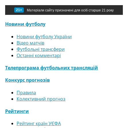
21+
Матеріали сайту призначені для осіб старше 21 року
Новини футболу
Новини футболу України
Відео матчів
Футбольні трансфери
Останні комментарі
Телепрограма футбольних трансляцій
Конкурс прогнозів
Правила
Колективний прогноз
Рейтинги
Рейтинг країн УЄФА