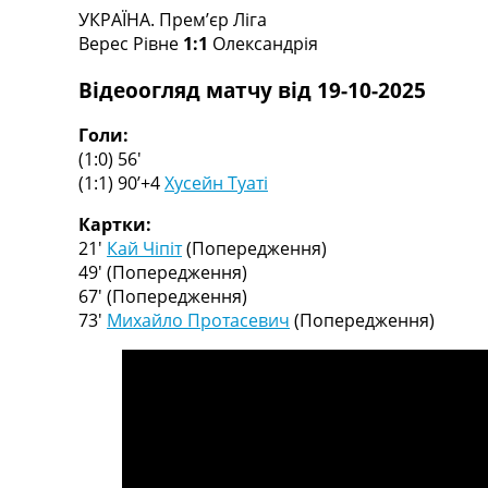
УКРАЇНА. Прем’єр Ліга
Турніри
Верес Рівне
1:1
Олександрія
Чемпіонат Світу
Україна. Прем’єр-Ліга
Відеоогляд матчу від 19-10-2025
Україна. Перша Ліга
Ліга Чемпіонів
Голи:
Англія. Прем’єр-Ліга
(1:0) 56′
Іспанія. Ла Ліга
(1:1) 90’+4
Хусейн Туаті
Ще Турніри >>>
Таблиці
Картки:
Чемпіонат Світу. Турнирні таблиці
21′
Кай Чіпіт
(Попередження)
Таблиця УПЛ
49′
(Попередження)
Перша Ліга
67′
(Попередження)
Таблиця АПЛ
73′
Михайло Протасевич
(Попередження)
Таблиця Ла Ліги
Таблиця Ліги Чемпіонів
Всі таблиці >>>
Рейтинги
Рейтинг країн УЄФА
Рейтинг клубів УЄФА
Рейтинг ФІФА