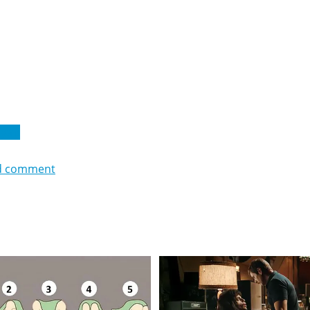
уаті
d comment