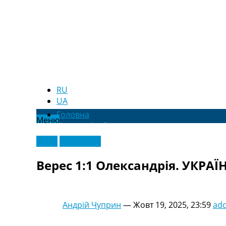
RU
UA
Головна
Меню
Новини футболу
Відео
Відео
Ексклюзив
Новини футболу України
Футбольні трансфери
Верес 1:1 Олександрія. УКРАЇН
Останні коментарі
Конкурс прогнозів
Логін
Рейтінги
Андрій Чуприн
—
Жовт 19, 2025, 23:59
ad
Правила
Колективний прогноз