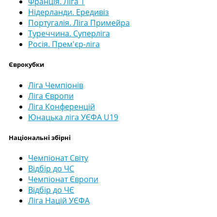
Франція. Ліга 1
Нідерланди. Ередивіз
Португалія. Ліга Примейра
Туреччина. Суперліга
Росія. Прем'єр-ліга
Єврокубки
Ліга Чемпіонів
Ліга Європи
Ліга Конференцій
Юнацька ліга УЄФА U19
Національні збірні
Чемпіонат Світу
Відбір до ЧС
Чемпіонат Європи
Відбір до ЧЄ
Ліга Націй УЄФА