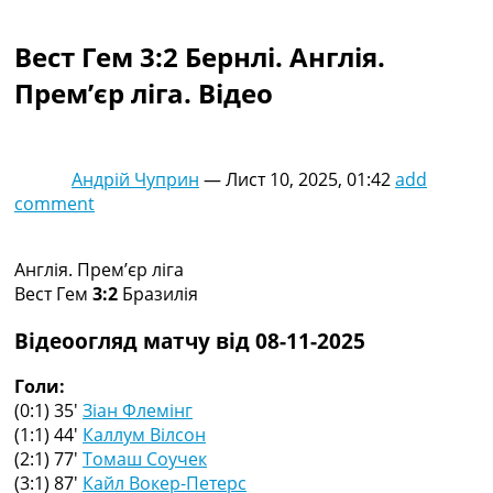
Колективний прогноз
Турніри
Вест Гем 3:2 Бернлі. Англія.
Чемпіонат Світу
Прем’єр ліга. Відео
Україна. Прем’єр-Ліга
Україна. Перша Ліга
Ліга Чемпіонів
Англія. Прем’єр-Ліга
Андрій Чуприн
—
Лист 10, 2025, 01:42
add
Іспанія. Ла Ліга
comment
Ще Турніри >>>
Таблиці
Чемпіонат Світу. Турнирні таблиці
Англія. Прем’єр ліга
Таблиця УПЛ
Вест Гем
3:2
Бразилія
Перша Ліга
Таблиця АПЛ
Відеоогляд матчу від 08-11-2025
Таблиця Ла Ліги
Таблиця Ліги Чемпіонів
Голи:
Всі таблиці >>>
(0:1) 35′
Зіан Флемінг
Рейтинги
(1:1) 44′
Каллум Вілсон
Рейтинг країн УЄФА
(2:1) 77′
Томаш Соучек
Рейтинг клубів УЄФА
(3:1) 87′
Кайл Вокер-Петерс