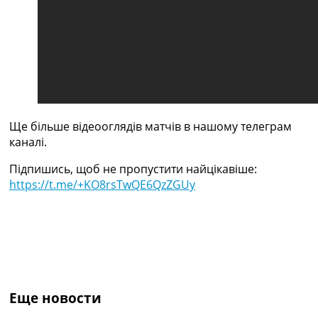
Україна. Прем’єр-Ліга
Україна. Перша Ліга
Ліга Чемпіонів
Англія. Прем’єр-Ліга
Іспанія. Ла Ліга
Ще Турніри >>>
Таблиці
Чемпіонат Світу. Турнирні таблиці
Ще більше відеооглядів матчів в нашому телеграм
Таблиця УПЛ
каналі.
Перша Ліга
Таблиця АПЛ
Підпишись, щоб не пропустити найцікавіше:
Таблиця Ла Ліги
https://t.me/+KO8rsTwQE6QzZGUy
Таблиця Ліги Чемпіонів
Всі таблиці >>>
Рейтинги
Рейтинг країн УЄФА
Рейтинг клубів УЄФА
Рейтинг ФІФА
Телепрограма
Еще новости