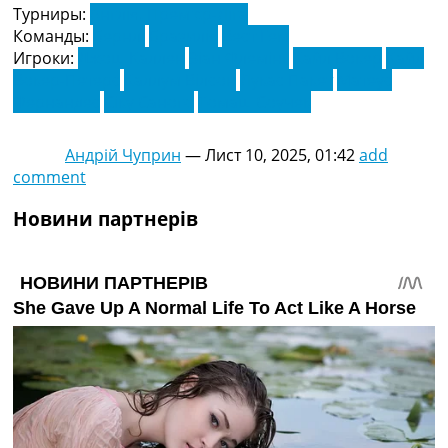
Турниры:
Англія. Прем'єр-Ліга
Команды:
Бернлі
Бразилія
Вест Гем
Игроки:
Джош Каллен
Зіан Флемінг
Кайл Вокер
Кайл
Вокер-Петерс
Каллум Вілсон
Лукас Пакет
Матеус
Фернандес
Сіку Саного
Томаш Соучек
Андрій Чуприн
—
Лист 10, 2025, 01:42
add
comment
Новини партнерів