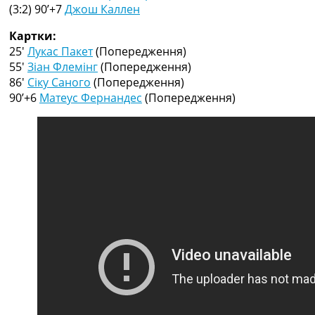
Рейтинг ФІФА
(3:2) 90’+7
Джош Каллен
Телепрограма
Картки:
RU
25′
Лукас Пакет
(Попередження)
UA
55′
Зіан Флемінг
(Попередження)
86′
Сіку Саного
(Попередження)
Categories
90’+6
Матеус Фернандес
(Попередження)
Головна
Новини футболу
Відео
Новини футболу України
Футбольні трансфери
Останні коментарі
Конкурс прогнозів
Логін
Рейтінги
Правила
Колективний прогноз
Турніри
Чемпіонат Світу