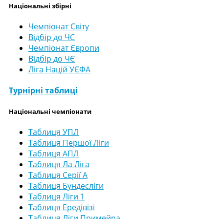
Національні збірні
Чемпіонат Світу
Відбір до ЧС
Чемпіонат Європи
Відбір до ЧЄ
Ліга Націй УЄФА
Турнірні таблиці
Національні чемпіонати
Таблиця УПЛ
Таблиця Першої Ліги
Таблиця АПЛ
Таблиця Ла Ліга
Таблиця Серії А
Таблиця Бундесліги
Таблиця Ліги 1
Таблиця Ередівізі
Таблиця Ліги Примейра