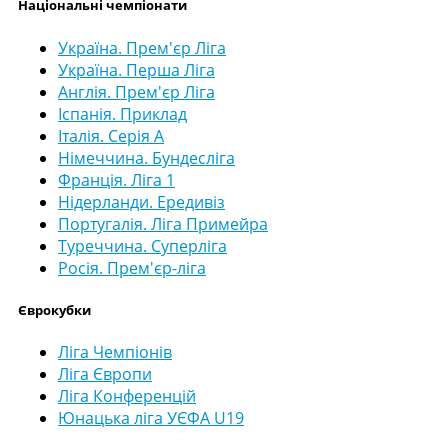
Національні чемпіонати
Україна. Прем'єр Ліга
Україна. Перша Ліга
Англія. Прем'єр Ліга
Іспанія. Приклад
Італія. Серія А
Німеччина. Бундесліга
Франція. Ліга 1
Нідерланди. Ередивіз
Португалія. Ліга Примейра
Туреччина. Суперліга
Росія. Прем'єр-ліга
Єврокубки
Ліга Чемпіонів
Ліга Європи
Ліга Конференцій
Юнацька ліга УЄФА U19