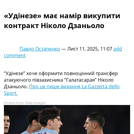
Колективний прогноз
Турніри
«Удінезе» має намір викупити
Чемпіонат Світу
контракт Ніколо Дзаньоло
Україна. Прем’єр-Ліга
Україна. Перша Ліга
Ліга Чемпіонів
Англія. Прем’єр-Ліга
Павло Остапенко
—
Лист 11, 2025, 11:07
add
Іспанія. Ла Ліга
comment
Ще Турніри >>>
Таблиці
Чемпіонат Світу. Турнирні таблиці
“Удінезе” хоче оформити повноцінний трансфер
Таблиця УПЛ
атакуючого півзахисника “Галатасарая” Ніколо
Перша Ліга
Дзаньоло.
Про це пише видання La Gazzetta dello
Таблиця АПЛ
Sport.
Таблиця Ла Ліги
Embed from Getty Images
Таблиця Ліги Чемпіонів
Всі таблиці >>>
Рейтинги
Рейтинг країн УЄФА
Рейтинг клубів УЄФА