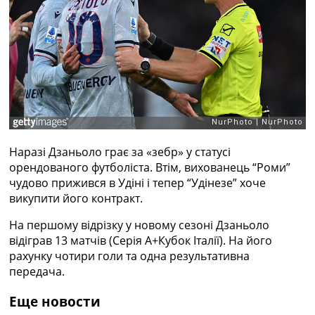
Рейтинг ФІФА
Телепрограма
RU
UA
Categories
Головна
Новини футболу
Наразі Дзаньоло грає за «зебр» у статусі
Відео
орендованого футболіста. Втім, вихованець “Роми”
Новини футболу України
чудово прижився в Удіні і тепер “Удінезе” хоче
Футбольні трансфери
викупити його контракт.
Останні коментарі
Конкурс прогнозів
На першому відрізку у новому сезоні Дзаньоло
Логін
відіграв 13 матчів (Серія А+Кубок Італії). На його
Рейтінги
рахунку чотири голи та одна результативна
Правила
передача.
Колективний прогноз
Турніри
Еще новости
Чемпіонат Світу