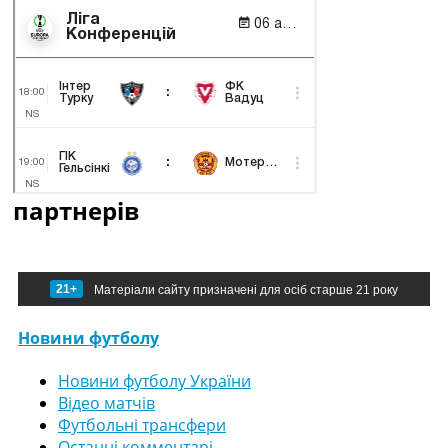
партнерів
21+
Матеріали сайту призначені для осіб старше 21 року
Новини футболу
Новини футболу України
Відео матчів
Футбольні трансфери
Останні комментарі