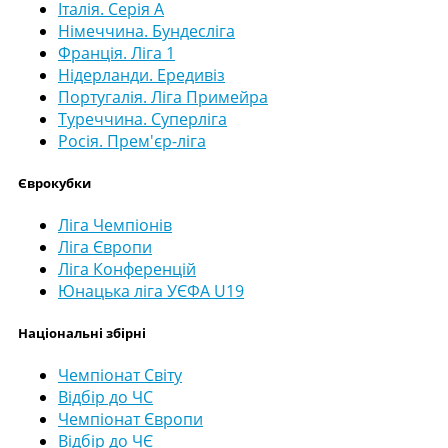
Італія. Серія А
Німеччина. Бундесліга
Франція. Ліга 1
Нідерланди. Ередивіз
Португалія. Ліга Примейра
Туреччина. Суперліга
Росія. Прем'єр-ліга
Єврокубки
Ліга Чемпіонів
Ліга Європи
Ліга Конференцій
Юнацька ліга УЄФА U19
Національні збірні
Чемпіонат Світу
Відбір до ЧС
Чемпіонат Європи
Відбір до ЧЄ