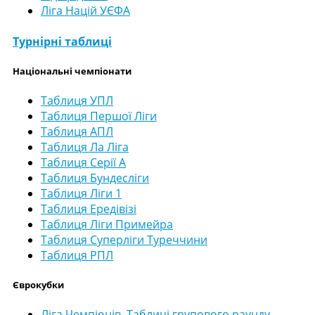
Ліга Націй УЄФА
Турнірні таблиці
Національні чемпіонати
Таблиця УПЛ
Таблиця Першої Ліги
Таблиця АПЛ
Таблиця Ла Ліга
Таблиця Серії А
Таблиця Бундесліги
Таблиця Ліги 1
Таблиця Ередівізі
Таблиця Ліги Примейра
Таблиця Суперліги Туреччини
Таблиця РПЛ
Єврокубки
Ліга Чемпіонів. Таблиці групового раунду