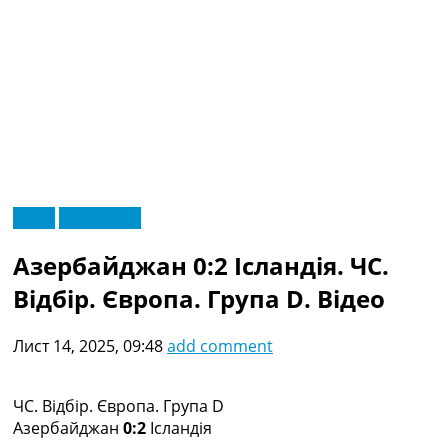
RU
Відео
Ексклюзив
UA
Головна
Меню
Азербайджан 0:2 Ісландія. ЧC.
Новини футболу
Відео
Відбір. Європа. Група D. Відео
Новини футболу України
Футбольні трансфери
Лист 14, 2025, 09:48
add comment
Останні коментарі
Конкурс прогнозів
Логін
ЧC. Відбір. Європа. Група D
Рейтінги
Азербайджан
0:2
Ісландія
Правила