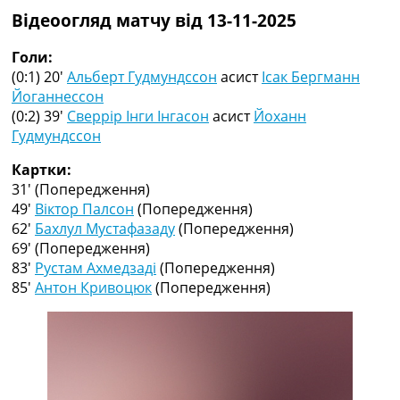
Колективний прогноз
Відеоогляд матчу від 13-11-2025
Турніри
Чемпіонат Світу
Голи:
Україна. Прем’єр-Ліга
(0:1) 20′
Альберт Гудмундссон
асист
Ісак Бергманн
Україна. Перша Ліга
Йоганнессон
Ліга Чемпіонів
(0:2) 39′
Сверрір Інги Інгасон
асист
Йоханн
Англія. Прем’єр-Ліга
Гудмундссон
Іспанія. Ла Ліга
Картки:
Ще Турніри >>>
31′
(Попередження)
Таблиці
49′
Віктор Палсон
(Попередження)
Чемпіонат Світу. Турнирні таблиці
62′
Бахлул Мустафазаду
(Попередження)
Таблиця УПЛ
69′
(Попередження)
Перша Ліга
83′
Рустам Ахмедзаді
(Попередження)
Таблиця АПЛ
85′
Антон Кривоцюк
(Попередження)
Таблиця Ла Ліги
Таблиця Ліги Чемпіонів
Всі таблиці >>>
Рейтинги
Рейтинг країн УЄФА
Рейтинг клубів УЄФА