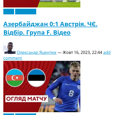
Відео
Ексклюзив
Азербайджан 0:1 Австрія. ЧЄ.
Відбір. Група F. Відео
Олександр Яцентюк
—
Жовт 16, 2023, 22:44
add
comment