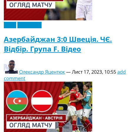
Відео
Ексклюзив
Азербайджан 3:0 Швеція. ЧЄ.
Відбір. Група F. Відео
Олександр Яцентюк
—
Лист 17, 2023, 10:55
add
comment