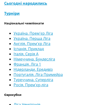
Сьогодні народились
Турніри
Національні чемпіонати
Україна. Прем'єр Ліга
Україна. Перша Ліга
Англія. Прем'єр Ліга
Іспанія. Приклад
Італія. Серія А
Німеччина. Бундесліга
Франція. Ліга 1
Нідерланди. Ередивіз
Португалія. Ліга Примейра
Туреччина. Суперліга
Росія. Прем'єр-ліга
Єврокубки
Ліга Чемпіонів