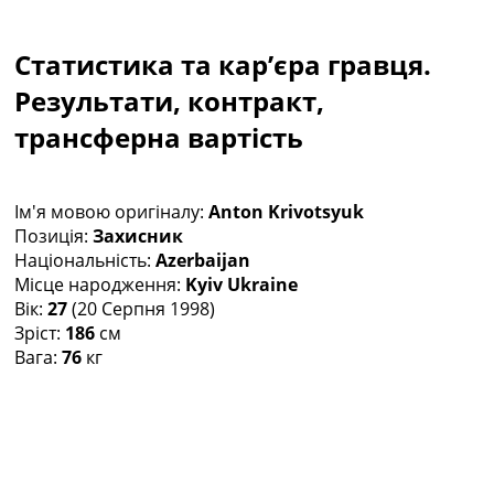
Колективний прогноз
Турніри
Статистика та кар’єра гравця.
Чемпіонат Світу
Україна. Прем’єр-Ліга
Результати, контракт,
Україна. Перша Ліга
трансферна вартість
Ліга Чемпіонів
Англія. Прем’єр-Ліга
Іспанія. Ла Ліга
Ім'я мовою оригіналу:
Anton Krivotsyuk
Ще Турніри >>>
Позиція:
Захисник
Таблиці
Національність:
Azerbaijan
Чемпіонат Світу. Турнирні таблиці
Місце народження:
Kyiv Ukraine
Таблиця УПЛ
Вік:
27
(20 Серпня 1998)
Перша Ліга
Зріст:
186
см
Таблиця АПЛ
Вага:
76
кг
Таблиця Ла Ліги
Таблиця Ліги Чемпіонів
Всі таблиці >>>
Рейтинги
Рейтинг країн УЄФА
Рейтинг клубів УЄФА