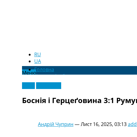
RU
UA
Головна
Меню
Новини футболу
Відео
Відео
Ексклюзив
Новини футболу України
Футбольні трансфери
Боснія і Герцеґовина 3:1 Румун
Останні коментарі
Конкурс прогнозів
Логін
Рейтінги
Андрій Чуприн
—
Лист 16, 2025, 03:13
add
Правила
Колективний прогноз