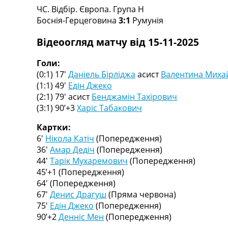
ЧC. Відбір. Європа. Група H
Турніри
Боснія-Герцеговина
3:1
Румунія
Чемпіонат Світу
Україна. Прем’єр-Ліга
Відеоогляд матчу від 15-11-2025
Україна. Перша Ліга
Ліга Чемпіонів
Голи:
Англія. Прем’єр-Ліга
(0:1) 17′
Даніель Бірліджа
асист
Валентина Миха
Іспанія. Ла Ліга
(1:1) 49′
Едін Джеко
Ще Турніри >>>
(2:1) 79′
асист
Бенджамін Тахірович
Таблиці
(3:1) 90’+3
Харіс Табакович
Чемпіонат Світу. Турнирні таблиці
Таблиця УПЛ
Картки:
Перша Ліга
6′
Нікола Катіч
(Попередження)
Таблиця АПЛ
36′
Амар Дедіч
(Попередження)
Таблиця Ла Ліги
44′
Тарік Мухаремович
(Попередження)
Таблиця Ліги Чемпіонів
45’+1
(Попередження)
Всі таблиці >>>
64′
(Попередження)
Рейтинги
67′
Денис Драгуш
(Пряма червона)
Рейтинг країн УЄФА
75′
Едін Джеко
(Попередження)
Рейтинг клубів УЄФА
90’+2
Денніс Мен
(Попередження)
Рейтинг ФІФА