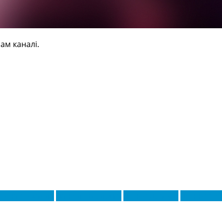
ам каналі.
тина Михайла
Даніель Бірліджа
Денис Драгуш
Денніс Ме