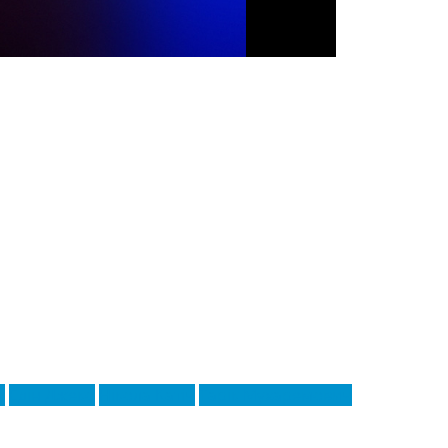
н
Едін Джеко
Нікола Катіч
Тарік Мухаремович