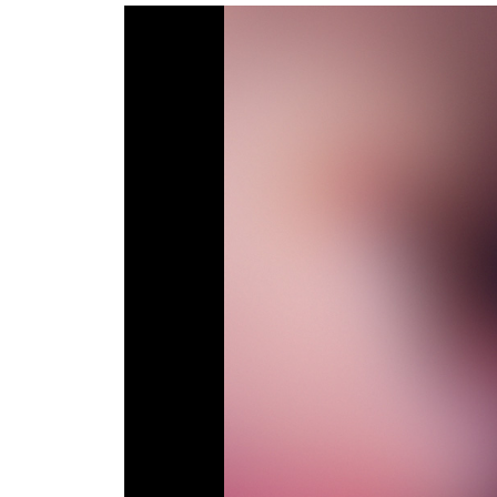
Телепрограма
RU
UA
Categories
Головна
Новини футболу
Відео
Новини футболу України
Футбольні трансфери
Останні коментарі
Конкурс прогнозів
Логін
Рейтінги
Правила
Колективний прогноз
Турніри
Чемпіонат Світу
Україна. Прем’єр-Ліга