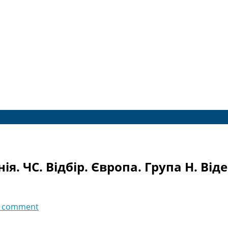
ія. ЧC. Відбір. Європа. Група H. Від
 comment