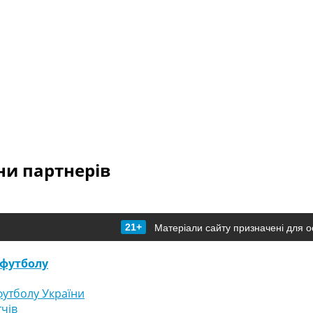
и партнерів
21+
Матеріали сайту призначені для о
футболу
утболу України
тчів