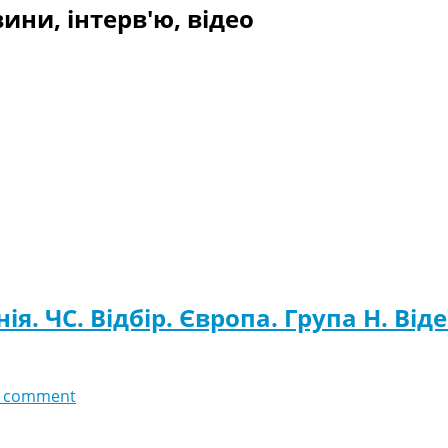
ини, інтерв'ю, відео
ія. ЧC. Відбір. Європа. Група H. Від
 comment