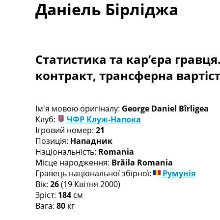
Даніель Бірліджа
Турніри
Чемпіонат Світу
Україна. Прем’єр-Ліга
Україна. Перша Ліга
Ліга Чемпіонів
Статистика та кар’єра гравця
Англія. Прем’єр-Ліга
контракт, трансферна вартіс
Іспанія. Ла Ліга
Ще Турніри >>>
Таблиці
Чемпіонат Світу. Турнирні таблиці
Ім'я мовою оригіналу:
George Daniel Bîrligea
Таблиця УПЛ
Клуб:
ЧФР Клуж-Напока
Перша Ліга
Ігровий номер:
21
Таблиця АПЛ
Позиція:
Нападник
Таблиця Ла Ліги
Національність:
Romania
Таблиця Ліги Чемпіонів
Місце народження:
Brăila Romania
Всі таблиці >>>
Гравець національної збірної:
Румунія
Рейтинги
Вік:
26
(19 Квітня 2000)
Рейтинг країн УЄФА
Зріст:
184
см
Рейтинг клубів УЄФА
Вага:
80
кг
Рейтинг ФІФА