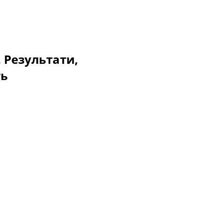
. Результати,
ть