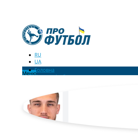
RU
UA
Головна
Меню
Новини футболу
Відео
Новини футболу України
Футбольні трансфери
Останні коментарі
Конкурс прогнозів
Логін
Рейтінги
Правила
Колективний прогноз