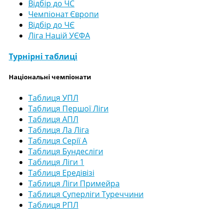
Відбір до ЧС
Чемпіонат Європи
Відбір до ЧЄ
Ліга Націй УЄФА
Турнірні таблиці
Національні чемпіонати
Таблиця УПЛ
Таблиця Першої Ліги
Таблиця АПЛ
Таблиця Ла Ліга
Таблиця Серії А
Таблиця Бундесліги
Таблиця Ліги 1
Таблиця Ередівізі
Таблиця Ліги Примейра
Таблиця Суперліги Туреччини
Таблиця РПЛ