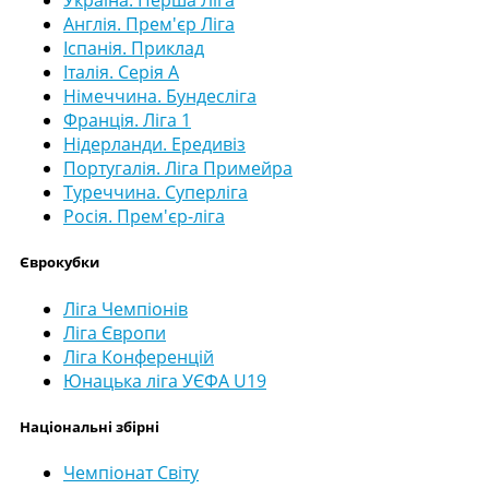
Україна. Перша Ліга
Англія. Прем'єр Ліга
Іспанія. Приклад
Італія. Серія А
Німеччина. Бундесліга
Франція. Ліга 1
Нідерланди. Ередивіз
Португалія. Ліга Примейра
Туреччина. Суперліга
Росія. Прем'єр-ліга
Єврокубки
Ліга Чемпіонів
Ліга Європи
Ліга Конференцій
Юнацька ліга УЄФА U19
Національні збірні
Чемпіонат Світу