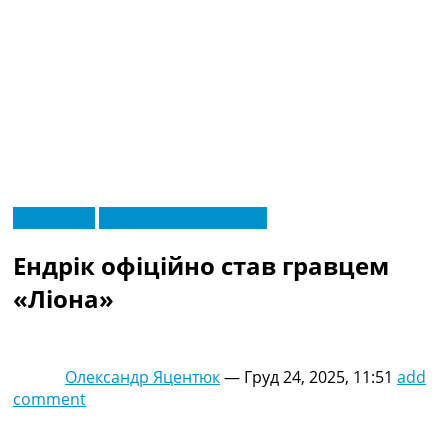
RU
Ексклюзив
Футбольні трансфери
UA
Головна
Меню
Ендрік офіційно став гравцем
Новини футболу
Відео
«Ліона»
Новини футболу України
Футбольні трансфери
Останні коментарі
Олександр Яцентюк
—
Груд 24, 2025, 11:51
add
Конкурс прогнозів
comment
Логін
Рейтінги
Правила