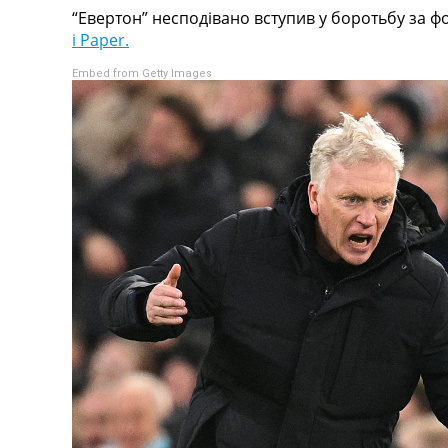
“Евертон” несподівано вступив у боротьбу за 
Турніри
i Paper.
Чемпіонат Світу
Україна. Прем’єр-Ліга
Embed from Getty Images
Україна. Перша Ліга
Ліга Чемпіонів
Англія. Прем’єр-Ліга
Іспанія. Ла Ліга
Ще Турніри >>>
Таблиці
Чемпіонат Світу. Турнирні таблиці
Таблиця УПЛ
Перша Ліга
Таблиця АПЛ
Таблиця Ла Ліги
Таблиця Ліги Чемпіонів
Всі таблиці >>>
Рейтинги
Рейтинг країн УЄФА
Рейтинг клубів УЄФА
Рейтинг ФІФА