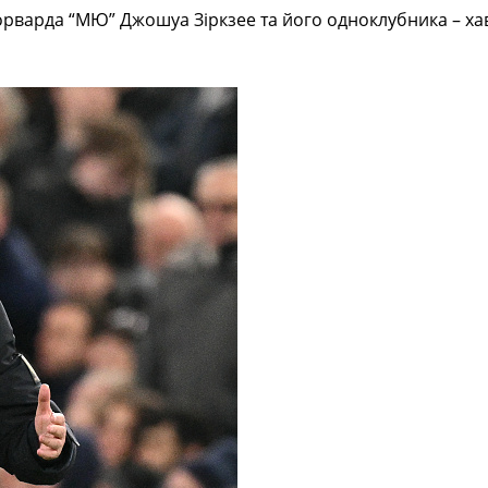
форварда “МЮ” Джошуа Зіркзее та його одноклубника – х