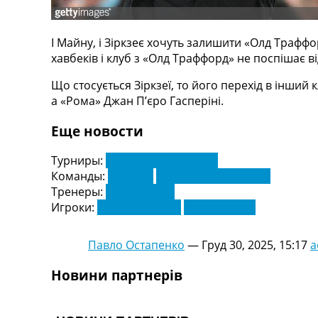
Телепрограма
RU
І Майну, і Зіркзеє хочуть залишити «Олд Трафф
UA
хавбеків і клуб з «Олд Траффорд» не поспішає в
Categories
Що стосується Зіркзеї, то його перехід в інший
а «Рома» Джан П’єро Гасперіні.
Головна
Новини футболу
Еще новости
Відео
Новини футболу України
Турниры:
Англія. Прем'єр-Ліга
Футбольні трансфери
Команды:
Евертон
Манчестер Юнайтед
Останні коментарі
Тренеры:
Девід Мойес
Конкурс прогнозів
Игроки:
Джордан Зіркзі
Кобі Майноо
Логін
Рейтінги
Павло Остапенко
—
Груд 30, 2025, 15:17
a
Правила
Колективний прогноз
Новини партнерів
Турніри
Чемпіонат Світу
Україна. Прем’єр-Ліга