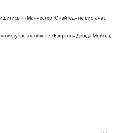
залишитись – «Манчестер Юнайтед» не вистачає
м виступає аж ніяк не «Евертон» Девіда Мойєса,