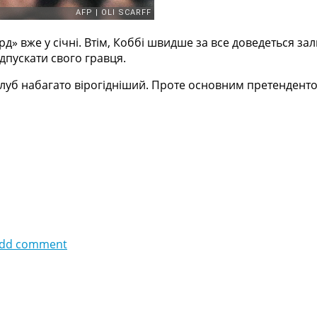
орд» вже у січні. Втім, Коббі швидше за все доведеться 
ідпускати свого гравця.
 клуб набагато вірогідніший. Проте основним претенденто
dd comment