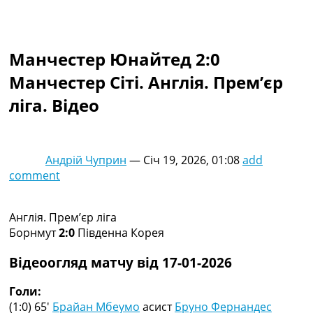
Колективний прогноз
Турніри
Чемпіонат Світу
Манчестер Юнайтед 2:0
Україна. Прем’єр-Ліга
Україна. Перша Ліга
Манчестер Сіті. Англія. Прем’єр
Ліга Чемпіонів
ліга. Відео
Англія. Прем’єр-Ліга
Іспанія. Ла Ліга
Ще Турніри >>>
Таблиці
Андрій Чуприн
—
Січ 19, 2026, 01:08
add
Чемпіонат Світу. Турнирні таблиці
comment
Таблиця УПЛ
Перша Ліга
Таблиця АПЛ
Англія. Прем’єр ліга
Таблиця Ла Ліги
Борнмут
2:0
Південна Корея
Таблиця Ліги Чемпіонів
Всі таблиці >>>
Відеоогляд матчу від 17-01-2026
Рейтинги
Рейтинг країн УЄФА
Голи:
Рейтинг клубів УЄФА
(1:0) 65′
Брайан Мбеумо
асист
Бруно Фернандес