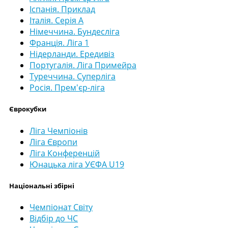
Іспанія. Приклад
Італія. Серія А
Німеччина. Бундесліга
Франція. Ліга 1
Нідерланди. Ередивіз
Португалія. Ліга Примейра
Туреччина. Суперліга
Росія. Прем'єр-ліга
Єврокубки
Ліга Чемпіонів
Ліга Європи
Ліга Конференцій
Юнацька ліга УЄФА U19
Національні збірні
Чемпіонат Світу
Відбір до ЧС