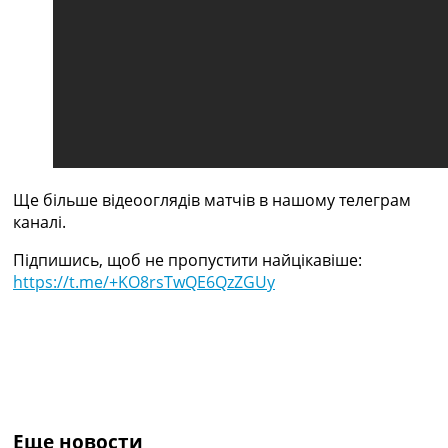
Україна. Прем’єр-Ліга
Україна. Перша Ліга
Ліга Чемпіонів
Англія. Прем’єр-Ліга
Іспанія. Ла Ліга
Ще Турніри >>>
Таблиці
Чемпіонат Світу. Турнирні таблиці
Таблиця УПЛ
Ще більше відеооглядів матчів в нашому телеграм
Перша Ліга
каналі.
Таблиця АПЛ
Таблиця Ла Ліги
Підпишись, щоб не пропустити найцікавіше:
Таблиця Ліги Чемпіонів
https://t.me/+KO8rsTwQE6QzZGUy
Всі таблиці >>>
Рейтинги
Рейтинг країн УЄФА
Рейтинг клубів УЄФА
Рейтинг ФІФА
Телепрограма
Еще новости