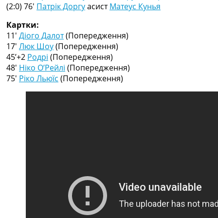
Рейтинг ФІФА
(2:0) 76′
Патрік Доргу
асист
Матеус Кунья
Телепрограма
Картки:
RU
11′
Діого Далот
(Попередження)
UA
17′
Люк Шоу
(Попередження)
45’+2
Родрі
(Попередження)
Categories
48′
Ніко О’Рейлі
(Попередження)
75′
Ріко Льюїс
(Попередження)
Головна
Новини футболу
Відео
Новини футболу України
Футбольні трансфери
Останні коментарі
Конкурс прогнозів
Логін
Рейтінги
Правила
Колективний прогноз
Турніри
Чемпіонат Світу