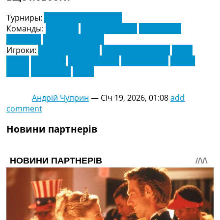
Турниры:
Англія. Прем'єр-Ліга
Команды:
Борнмут
Манчестер Сіті
Манчестер
Юнайтед
Південна Корея
Игроки:
Брайан Мбеумо
Бруно Фернандес
Діого
Далот
Люк Шоу
Матеус Кунья
Ніко О'Рейлі
Патрік
Доргу
Ріко Льюїс
Родрі
Андрій Чуприн
—
Січ 19, 2026, 01:08
add
comment
Новини партнерів