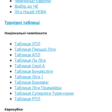
Чемпіонат Європи
Відбір до ЧЄ
Ліга Націй УЄФА
Турнірні таблиці
Національні чемпіонати
Таблиця УПЛ
Таблиця Першої Ліги
Таблиця АПЛ
Таблиця Ла Ліга
Таблиця Серії А
Таблиця Бундесліги
Таблиця Ліги 1
Таблиця Ередівізі
Таблиця Ліги Примейра
Таблиця Суперліги Туреччини
Таблиця РПЛ
Єврокубки