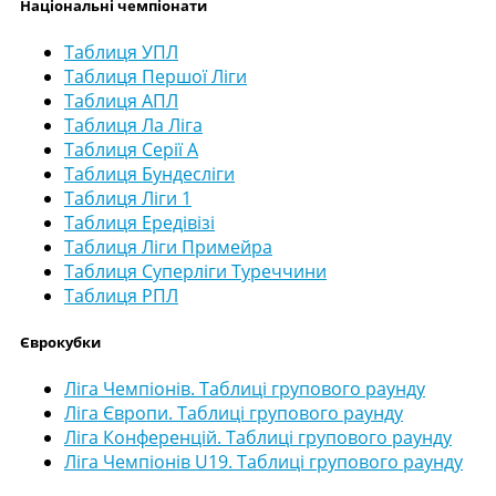
Національні чемпіонати
Таблиця УПЛ
Таблиця Першої Ліги
Таблиця АПЛ
Таблиця Ла Ліга
Таблиця Серії А
Таблиця Бундесліги
Таблиця Ліги 1
Таблиця Ередівізі
Таблиця Ліги Примейра
Таблиця Суперліги Туреччини
Таблиця РПЛ
Єврокубки
Ліга Чемпіонів. Таблиці групового раунду
Ліга Європи. Таблиці групового раунду
Ліга Конференцій. Таблиці групового раунду
Ліга Чемпіонів U19. Таблиці групового раунду