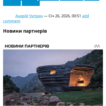
Массенго
Хіроки Іто
Андрій Чуприн
—
Січ 26, 2026, 00:51
add
comment
Новини партнерів