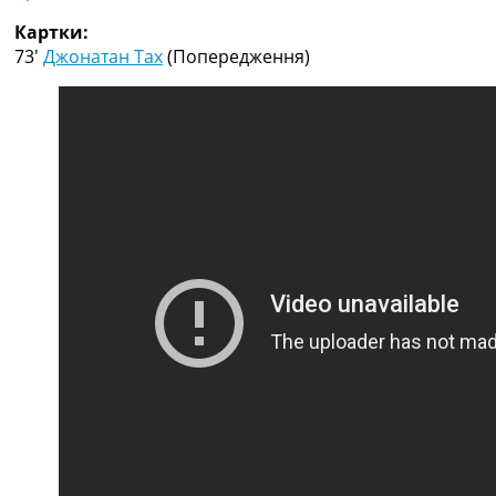
Рейтинг ФІФА
Картки:
Телепрограма
73′
Джонатан Тах
(Попередження)
RU
UA
Categories
Головна
Новини футболу
Відео
Новини футболу України
Футбольні трансфери
Останні коментарі
Конкурс прогнозів
Логін
Рейтінги
Правила
Колективний прогноз
Турніри
Чемпіонат Світу