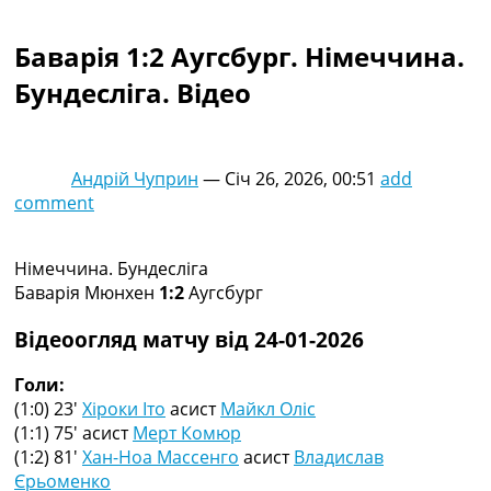
Колективний прогноз
Турніри
Баварія 1:2 Аугсбург. Німеччина.
Чемпіонат Світу
Бундесліга. Відео
Україна. Прем’єр-Ліга
Україна. Перша Ліга
Ліга Чемпіонів
Англія. Прем’єр-Ліга
Андрій Чуприн
—
Січ 26, 2026, 00:51
add
Іспанія. Ла Ліга
comment
Ще Турніри >>>
Таблиці
Чемпіонат Світу. Турнирні таблиці
Німеччина. Бундесліга
Таблиця УПЛ
Баварія Мюнхен
1:2
Аугсбург
Перша Ліга
Таблиця АПЛ
Відеоогляд матчу від 24-01-2026
Таблиця Ла Ліги
Таблиця Ліги Чемпіонів
Голи:
Всі таблиці >>>
(1:0) 23′
Хіроки Іто
асист
Майкл Оліс
Рейтинги
(1:1) 75′
асист
Мерт Комюр
Рейтинг країн УЄФА
(1:2) 81′
Хан-Ноа Массенго
асист
Владислав
Рейтинг клубів УЄФА
Єрьоменко