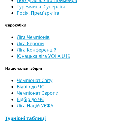
Португалія. Ліга Примейра
Туреччина. Суперліга
Росія. Прем'єр-ліга
Єврокубки
Ліга Чемпіонів
Ліга Європи
Ліга Конференцій
Юнацька ліга УЄФА U19
Національні збірні
Чемпіонат Світу
Відбір до ЧС
Чемпіонат Європи
Відбір до ЧЄ
Ліга Націй УЄФА
Турнірні таблиці