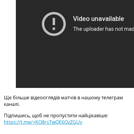
Рейтинг ФІФА
Телепрограма
RU
UA
Categories
Головна
Новини футболу
Відео
Новини футболу України
Футбольні трансфери
Останні коментарі
Конкурс прогнозів
Ще більше відеооглядів матчів в нашому телеграм
Логін
каналі.
Рейтінги
Правила
Підпишись, щоб не пропустити найцікавіше:
Колективний прогноз
https://t.me/+KO8rsTwQE6QzZGUy
Турніри
Чемпіонат Світу