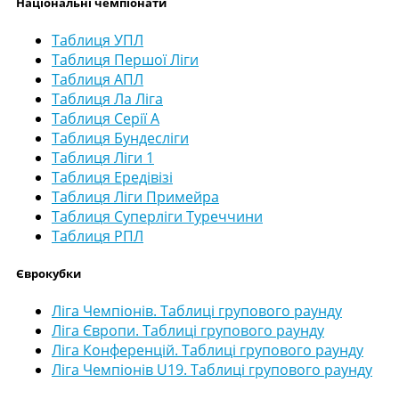
Національні чемпіонати
Таблиця УПЛ
Таблиця Першої Ліги
Таблиця АПЛ
Таблиця Ла Ліга
Таблиця Серії А
Таблиця Бундесліги
Таблиця Ліги 1
Таблиця Ередівізі
Таблиця Ліги Примейра
Таблиця Суперліги Туреччини
Таблиця РПЛ
Єврокубки
Ліга Чемпіонів. Таблиці групового раунду
Ліга Європи. Таблиці групового раунду
Ліга Конференцій. Таблиці групового раунду
Ліга Чемпіонів U19. Таблиці групового раунду