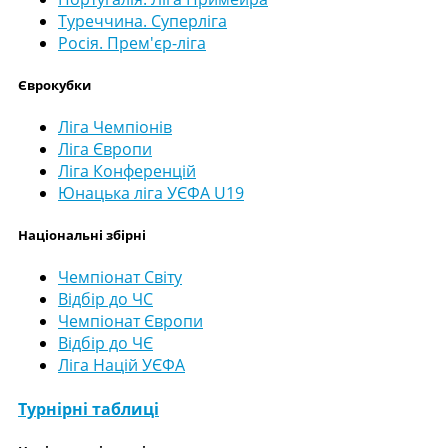
Туреччина. Суперліга
Росія. Прем'єр-ліга
Єврокубки
Ліга Чемпіонів
Ліга Європи
Ліга Конференцій
Юнацька ліга УЄФА U19
Національні збірні
Чемпіонат Світу
Відбір до ЧС
Чемпіонат Європи
Відбір до ЧЄ
Ліга Націй УЄФА
Турнірні таблиці