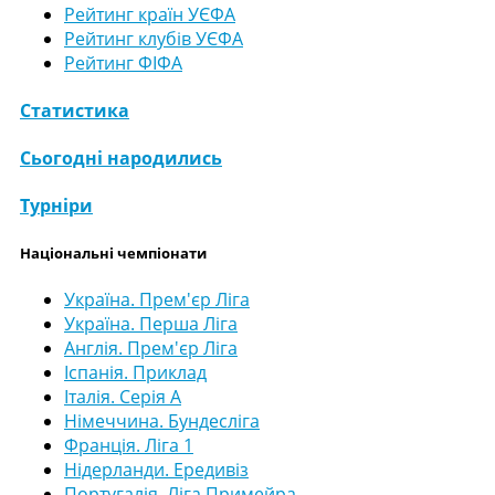
Рейтинг країн УЄФА
Рейтинг клубів УЄФА
Рейтинг ФІФА
Статистика
Сьогодні народились
Турніри
Національні чемпіонати
Україна. Прем'єр Ліга
Україна. Перша Ліга
Англія. Прем'єр Ліга
Іспанія. Приклад
Італія. Серія А
Німеччина. Бундесліга
Франція. Ліга 1
Нідерланди. Ередивіз
Португалія. Ліга Примейра