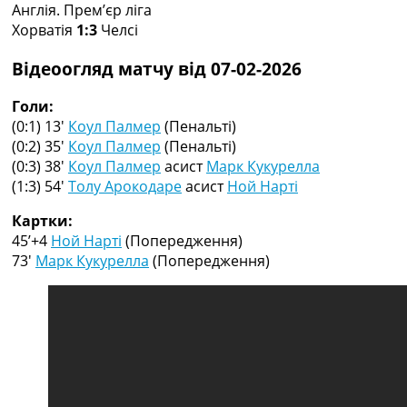
Англія. Прем’єр ліга
Колективний прогноз
Хорватія
1:3
Челсі
Турніри
Чемпіонат Світу
Відеоогляд матчу від 07-02-2026
Україна. Прем’єр-Ліга
Україна. Перша Ліга
Голи:
Ліга Чемпіонів
(0:1) 13′
Коул Палмер
(Пенальті)
Англія. Прем’єр-Ліга
(0:2) 35′
Коул Палмер
(Пенальті)
Іспанія. Ла Ліга
(0:3) 38′
Коул Палмер
асист
Марк Кукурелла
Ще Турніри >>>
(1:3) 54′
Толу Арокодаре
асист
Ной Нарті
Таблиці
Чемпіонат Світу. Турнирні таблиці
Картки:
Таблиця УПЛ
45’+4
Ной Нарті
(Попередження)
Перша Ліга
73′
Марк Кукурелла
(Попередження)
Таблиця АПЛ
Таблиця Ла Ліги
Таблиця Ліги Чемпіонів
Всі таблиці >>>
Рейтинги
Рейтинг країн УЄФА
Рейтинг клубів УЄФА