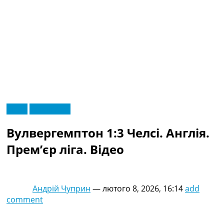
RU
Відео
Ексклюзив
UA
Головна
Меню
Вулвергемптон 1:3 Челсі. Англія.
Новини футболу
Відео
Прем’єр ліга. Відео
Новини футболу України
Футбольні трансфери
Останні коментарі
Андрій Чуприн
—
лютого 8, 2026, 16:14
add
Конкурс прогнозів
comment
Логін
Рейтінги
Правила