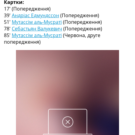
Картки:
Рейтинг ФІФА
17′
(Попередження)
Телепрограма
39′
Андріас Едмундссон
(Попередження)
RU
51′
Мутассім аль-Мусраті
(Попередження)
UA
78′
Себастьян Валукевич
(Попередження)
85′
Мутассім аль-Мусраті
(Червона, друге
Categories
попередження)
Головна
Новини футболу
Відео
Новини футболу України
Футбольні трансфери
Останні коментарі
Конкурс прогнозів
Логін
Рейтінги
Правила
Колективний прогноз
Турніри
Чемпіонат Світу