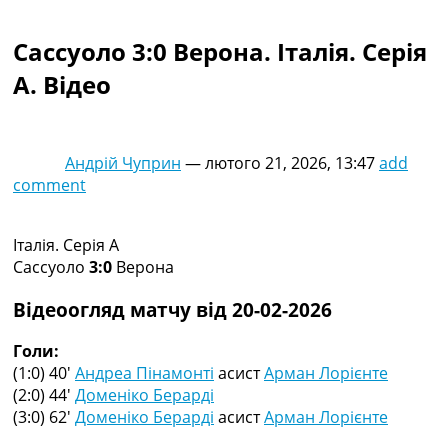
Колективний прогноз
Турніри
Сассуоло 3:0 Верона. Італія. Серія
Чемпіонат Світу
A. Відео
Україна. Прем’єр-Ліга
Україна. Перша Ліга
Ліга Чемпіонів
Англія. Прем’єр-Ліга
Андрій Чуприн
—
лютого 21, 2026, 13:47
add
Іспанія. Ла Ліга
comment
Ще Турніри >>>
Таблиці
Чемпіонат Світу. Турнирні таблиці
Італія. Серія A
Таблиця УПЛ
Сассуоло
3:0
Верона
Перша Ліга
Таблиця АПЛ
Відеоогляд матчу від 20-02-2026
Таблиця Ла Ліги
Таблиця Ліги Чемпіонів
Голи:
Всі таблиці >>>
(1:0) 40′
Андреа Пінамонті
асист
Арман Лорієнте
Рейтинги
(2:0) 44′
Доменіко Берарді
Рейтинг країн УЄФА
(3:0) 62′
Доменіко Берарді
асист
Арман Лорієнте
Рейтинг клубів УЄФА