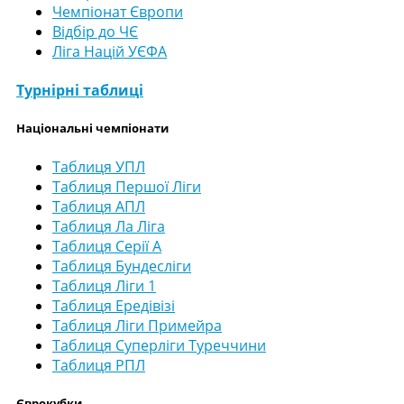
Чемпіонат Європи
Відбір до ЧЄ
Ліга Націй УЄФА
Турнірні таблиці
Національні чемпіонати
Таблиця УПЛ
Таблиця Першої Ліги
Таблиця АПЛ
Таблиця Ла Ліга
Таблиця Серії А
Таблиця Бундесліги
Таблиця Ліги 1
Таблиця Ередівізі
Таблиця Ліги Примейра
Таблиця Суперліги Туреччини
Таблиця РПЛ
Єврокубки