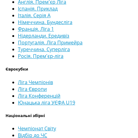
Англія. Прем'єр Ліга
Іспанія. Приклад
Італія. Серія А
Німеччина. Бундесліга
Франція. Ліга 1
Нідерланди. Ередивіз
Португалія. Ліга Примейра
Туреччина. Суперліга
Росія. Прем'єр-ліга
Єврокубки
Ліга Чемпіонів
Ліга Європи
Ліга Конференцій
Юнацька ліга УЄФА U19
Національні збірні
Чемпіонат Світу
Відбір до ЧС