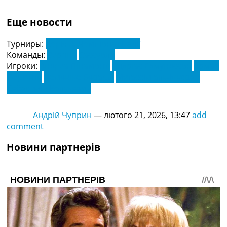
Еще новости
Турниры:
Серія А. Чемпіонат Італії
Команды:
Верона
Сассуоло
Игроки:
Андреа Пінамонті
Андріас Едмундссон
Арман
Лорієнте
Доменіко Берарді
Мутассім аль-Мусраті
Себастьян Валукевич
Андрій Чуприн
—
лютого 21, 2026, 13:47
add
comment
Новини партнерів